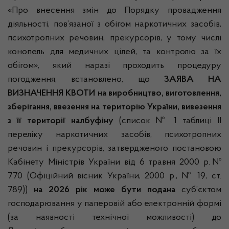
«Про внесення змін до Порядку провадження
діяльності, пов’язаної з обігом наркотичних засобів,
психотропних речовин, прекурсорів, у тому числі
конопель для медичних цілей, та контролю за їх
обігом», який наразі проходить процедуру
погодження, встановлено, що
ЗАЯВА НА
ВИЗНАЧЕННЯ КВОТИ
на виробництво, виготовлення,
зберігання, ввезення на територію України, вивезення
з її території налбуфіну
(список № 1 таблиці ІІ
переліку наркотичних засобів, психотропних
речовин і прекурсорів, затвердженого постановою
Кабінету Міністрів України від 6 травня 2000 р.№
770 (Офіційний вісник України, 2000 р., № 19, ст.
789))
на 2026 рік може бути подана
суб’єктом
господарювання у паперовій або електронній формі
(за наявності технічної можливості) до