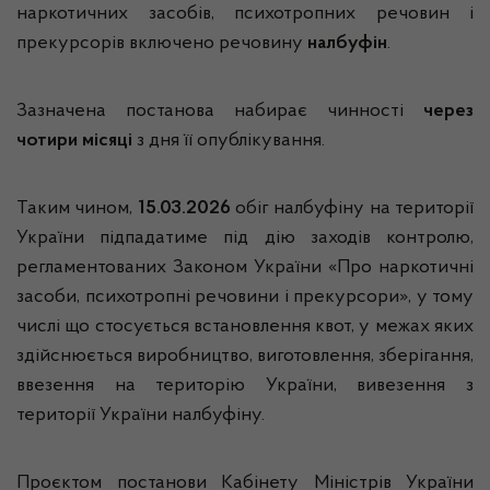
наркотичних засобів, психотропних речовин і
прекурсорів включено речовину
налбуфін
.
Зазначена постанова набирає чинності
через
чотири місяці
з дня її опублікування.
Таким чином,
15.03.2026
обіг налбуфіну на території
України підпадатиме під дію заходів контролю,
регламентованих Законом України «Про наркотичні
засоби, психотропні речовини і прекурсори», у тому
числі що стосується встановлення квот, у межах яких
здійснюється виробництво, виготовлення, зберігання,
ввезення на територію України, вивезення з
території України налбуфіну.
Проєктом постанови Кабінету Міністрів України