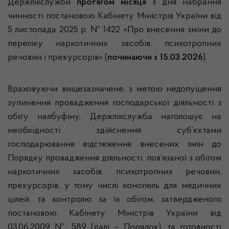
Держлікслужби
протягом місяця
з дня набрання
чинності постановою Кабінету Міністрів України від
5 листопада 2025 р. № 1422 «Про внесення зміни до
переліку наркотичних засобів, психотропних
речовин і прекурсорів» (
починаючи з 15.03.2026
).
Враховуючи вищезазначене, з метою недопущення
зупинення провадження господарської діяльності з
обігу налбуфіну, Держлікслужба наголошує на
необхідності здійснення суб’єктами
господарювання відстеження внесених змін до
Порядку провадження діяльності, пов’язаної з обігом
наркотичних засобів, психотропних речовин,
прекурсорів, у тому числі конопель для медичних
цілей, та контролю за їх обігом, затвердженого
постановою Кабінету Міністрів України від
03.06.2009 № 589 (далі – Порядок), та готовності