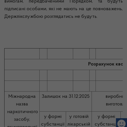
вимогам, передбаченими Порядком, та будуть
підписані особами, які не мають на це повноважень,
Держлікслужбою розглядатись не будуть.
Розрахунок квот 
Міжнародна
Залишок на 31.12.2025
виробниц
назва
виготовл
наркотичного
у формі
у готовій
у формі
засобу,
субстанції
лікарській
субстанції
л