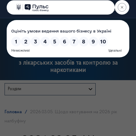
Пошук
Державна служба України
з лікарських засобів та контролю за
наркотиками
Розділи
Головна
/
2026.03.05. Щодо квотування на 2026 рік
налбуфіну