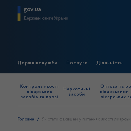
gov.ua
Державні сайти України
Держлікслужба
Послуги
Діяльність
Контроль якості
Оптова та ро
Наркотичні
лікарських
лікарськими 
засоби
засобів та крові
лікарських з
Головна
/
Як стати фахівцем у питаннях якості лікарс