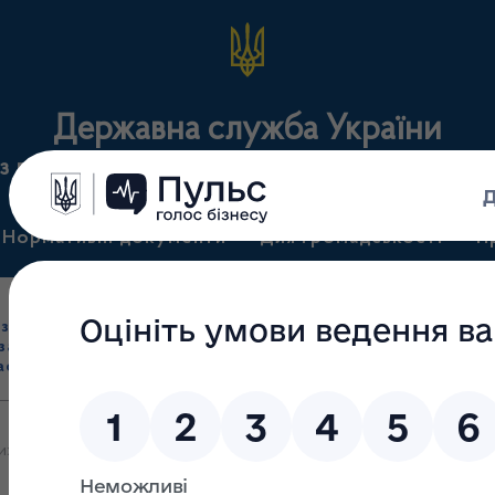
Державна служба України
з лікарських засобів та контролю за наркотикам
Нормативні документи
Для громадськості
П
Ліцензування
здрібна торгівля
Державний
виробництва лікарс
засобами, імпорт
нагляд
засобів, крові т
асобів (крім АФІ)
(контроль)
сертифікація
ьких засобів? Поради завідуючого аптеки та відвідини лабораторі