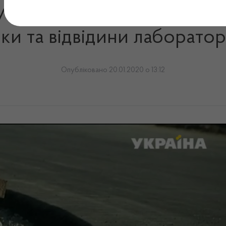
у питаннях якості лікарсь
ки та відвідини лаборато
Опубліковано 20.01.2020 о 13:12