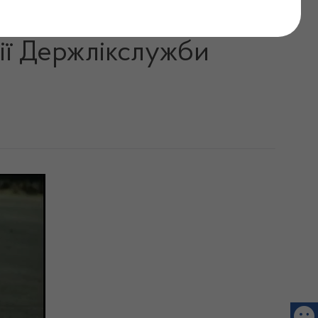
ких засобів? Поради
рії Держлікслужби