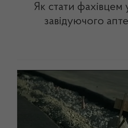
Як стати фахівцем 
завідуючого апте
Video
Player