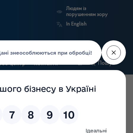
Людям із
порушенням зору
In English
и
Пошук
рес-центр
Контакти
Антикорупційний
ьких
Ринковий
Державні
портал
а
нагляд
реєстри
Держлікслужби
ї Держлікслужби