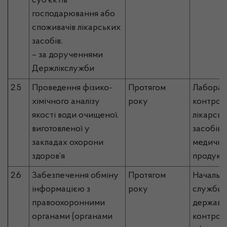
суб’єктів
господарювання або
споживачів лікарських
засобів;
– за дорученнями
Держлікслужби
2.5
Проведення фізико-
Протягом
Лаборато
хімічного аналізу
року
контрол
якості води очищеної,
лікарськ
виготовленої у
засобів 
закладах охорони
медично
здоров’я
продукці
2.6
Забезпечення обміну
Протягом
Начальн
інформацією з
року
служби, 
правоохоронними
державн
органами (органами
контрол