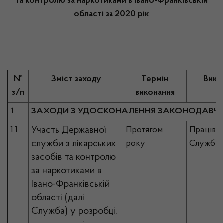
та контролю за наркотиками в Івано-Франківській
області за 2020 рік
№
Зміст заходу
Термін
Вико
з/п
виконання
1
ЗАХОДИ З УДОСКОНАЛЕННЯ ЗАКОНОДАВЧО
Участь Державної
1.1
Протягом
Працівн
служби з лікарських
року
Служби
засобів та контролю
за наркотиками в
Івано-Франківській
області (далі
Служба) у розробці,