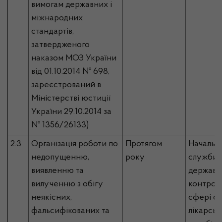
вимогам державних і
міжнародних
стандартів,
затвердженого
наказом МОЗ України
від 01.10.2014 № 698,
зареєстрований в
Міністерстві юстиції
України 29.10.2014 за
№ 1356/26133)
2.3
Організація роботи по
Протягом
Начальн
недопущенню,
року
служби, 
виявленню та
державн
вилученню з обігу
контрол
неякісних,
сфері об
фальсифікованих та
лікарськ