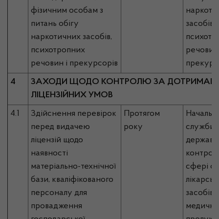
фізичним особам з
наркоти
питань обігу
засобів,
наркотичних засобів,
психотр
психотропних
речовин 
речовин і прекурсорів
прекурс
4
ЗАХОДИ ЩОДО КОНТРОЛЮ ЗА ДОТРИМАН
ЛІЦЕНЗІЙНИХ УМОВ
4.1
Здійснення перевірок
Протягом
Начальн
перед видачею
року
служби, 
ліцензій щодо
державн
наявності
контрол
матеріально-технічної
сфері об
бази, кваліфікованого
лікарськ
персоналу для
засобів,
провадження
медично