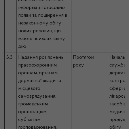
аналітичної та іншої
інформації стосовно
появи та поширення в
незаконному обігу
нових речовин, що
мають психоактивну
дію
3.3
Надання роз’яснень
Протягом
Начальн
правоохоронним
року
служби, 
органам, органам
державн
державної влади та
контрол
місцевого
сфері об
самоврядування,
лікарськ
громадським
засобів,
організаціям,
медично
суб’єктам
продукці
господарювання,
обігу