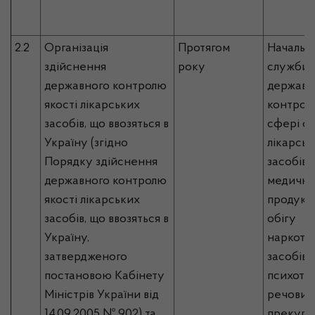
2.2
Організація
Протягом
Начальн
здійснення
року
служби, 
державного контролю
державн
якості лікарських
контрол
засобів, що ввозяться в
сфері об
Україну (згідно
лікарськ
Порядку здійснення
засобів,
державного контролю
медично
якості лікарських
продукці
засобів, що ввозяться в
обігу
Україну,
наркоти
затвердженого
засобів,
постановою Кабінету
психотр
Міністрів України від
речовин 
14.09.2005 № 902) та
прекурс