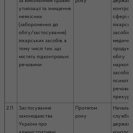
за виконанням правил
року
державн
утилізації та знищення
контрол
неякісних
сфері об
(заборонених до
лікарськ
обігу/застосування)
засобів,
лікарських засобів, в
медично
тому числі тих, що
продукці
містять підконтрольні
обігу
речовини
наркоти
засобів,
психотр
речовин 
прекурс
2.11
Застосування
Протягом
Начальн
законодавства
року
служби, 
України про
державн
адміністративні
контрол