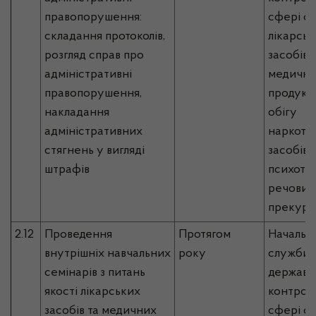
правопорушення:
сфері об
складання протоколів,
лікарськ
розгляд справ про
засобів,
адміністративні
медично
правопорушення,
продукці
накладання
обігу
адміністративних
наркоти
стягнень у вигляді
засобів,
штрафів
психотр
речовин 
прекурс
2.12
Проведення
Протягом
Начальн
внутрішніх навчальних
року
служби, 
семінарів з питань
державн
якості лікарських
контрол
засобів та медичних
сфері об