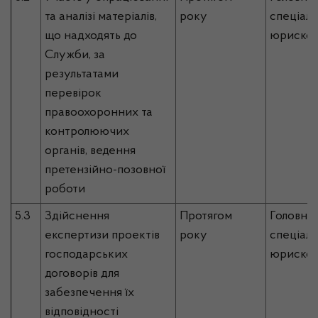
та аналізі матеріалів,
року
спеціалі
що надходять до
юрискон
Служби, за
результатами
перевірок
правоохоронних та
контролюючих
органів, ведення
претензійно-позовної
роботи
5.3
Здійснення
Протягом
Головни
експертизи проектів
року
спеціалі
господарських
юрискон
договорів для
забезпечення їх
відповідності