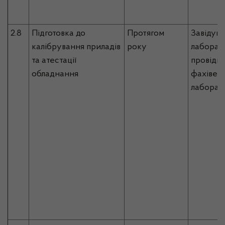
2.8
Підготовка до
Протягом
Завідува
калібрування приладів
року
лаборато
та атестації
провідн
обладнання
фахівец
лаборато