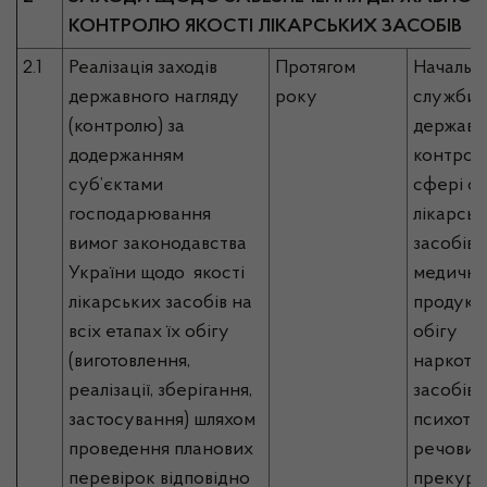
КОНТРОЛЮ ЯКОСТІ ЛІКАРСЬКИХ ЗАСОБІВ
2.1
Реалізація заходів
Протягом
Начальн
державного нагляду
року
служби, 
(контролю) за
державн
додержанням
контрол
суб’єктами
сфері об
господарювання
лікарськ
вимог законодавства
засобів,
України щодо якості
медично
лікарських засобів на
продукці
всіх етапах їх обігу
обігу
(виготовлення,
наркоти
реалізації, зберігання,
засобів,
застосування) шляхом
психотр
проведення планових
речовин 
перевірок відповідно
прекурс