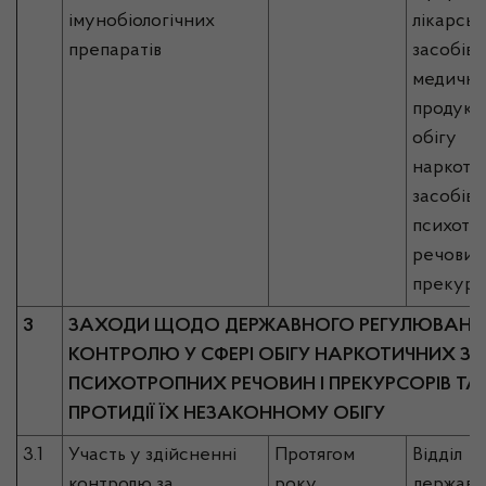
імунобіологічних
лікарськ
препаратів
засобів,
медично
продукці
обігу
наркоти
засобів,
психотр
речовин 
прекурс
3
ЗАХОДИ ЩОДО ДЕРЖАВНОГО РЕГУЛЮВАНН
КОНТРОЛЮ У СФЕРІ ОБІГУ НАРКОТИЧНИХ ЗА
ПСИХОТРОПНИХ РЕЧОВИН І ПРЕКУРСОРІВ ТА
ПРОТИДІЇ ЇХ НЕЗАКОННОМУ ОБІГУ
3.1
Участь у здійсненні
Протягом
Відділ
контролю за
року
державн