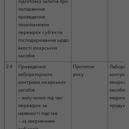
підготовка запитів про
погодження
проведення
позапланових
перевірок суб’єктів
господарювання щодо
якості лікарських
засобів
2.4
Проведення
Протягом
Лаборато
лабораторного
року
контрол
контролю лікарських
лікарськ
засобів:
засобів 
– вилучених під час
медично
перевірок за
продукці
наявності підстав;
– за зверненням