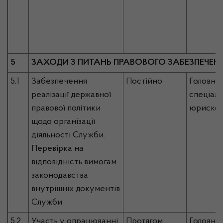
5
ЗАХОДИ З ПИТАНЬ ПРАВОВОГО ЗАБЕЗПЕЧЕН
5.1
Забезпечення
Постійно
Головни
реалізації державної
спеціалі
правової політики
юрискон
щодо організації
діяльності Служби.
Перевірка на
відповідність вимогам
законодавства
внутрішніх документів
Служби
5.2
Участь у опрацюванні
Протягом
Головни