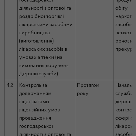
господарської
продукці
діяльності з оптової та
обігу
роздрібної торгівлі
наркоти
лікарськими засобами,
засобів,
виробництва
психотр
(виготовлення)
речовин 
лікарських засобів в
прекурс
умовах аптеки (на
виконання доручень
Держлікслужби)
4.2
Контроль за
Протягом
Начальн
додержанням
року
служби, 
ліцензіатами
державн
ліцензійних умов
контрол
провадження
сфері об
господарської
лікарськ
діяльності з оптової та
засобів,