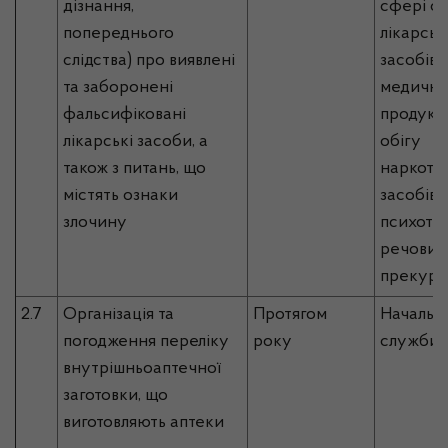
дізнання,
сфері об
попереднього
лікарськ
слідства) про виявлені
засобів,
та заборонені
медично
фальсифіковані
продукці
лікарські засоби, а
обігу
також з питань, що
наркоти
містять ознаки
засобів,
злочину
психотр
речовин 
прекурс
2.7
Організація та
Протягом
Начальн
погодження переліку
року
служби
внутрішньоаптечної
заготовки, що
виготовляють аптеки