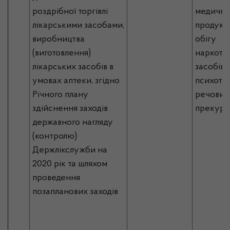
роздрібної торгівлі
медично
лікарськими засобами,
продукці
виробництва
обігу
(виготовлення)
наркоти
лікарських засобів в
засобів,
умовах аптеки, згідно
психотр
Річного плану
речовин 
здійснення заходів
прекурс
державного нагляду
(контролю)
Держлікслужби на
2020 рік та шляхом
проведення
позапланових заходів