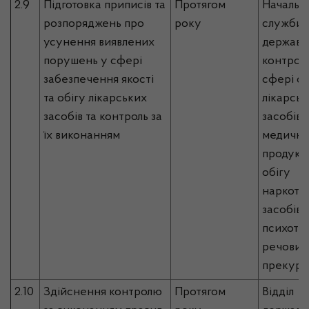
2.9
Підготовка приписів та
Протягом
Начальн
розпоряджень про
року
служби, 
усунення виявлених
державн
порушень у сфері
контрол
забезпечення якості
сфері об
та обігу лікарських
лікарськ
засобів та контроль за
засобів,
їх виконанням
медично
продукці
обігу
наркоти
засобів,
психотр
речовин 
прекурс
2.10
Здійснення контролю
Протягом
Відділ