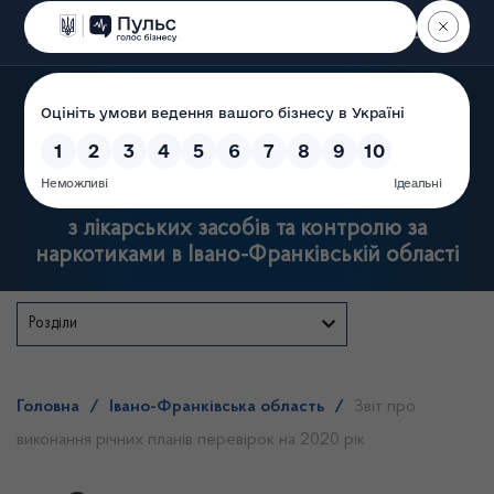
Пошук
Державна служба
з лікарських засобів та контролю за
наркотиками в Івано-Франківській області
Розділи
Головна
/
Івано-Франківська область
/
Звіт про
виконання річних планів перевірок на 2020 рік