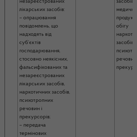
незареєстрованих
засобів,
лікарських засобів:
медично
– опрацювання
продукці
повідомлень, що
обігу
надходять від
наркоти
суб’єктів
засобів,
господарювання,
психотр
стосовно неякісних,
речовин 
фальсифікованих та
прекурс
незареєстрованих
лікарських засобів,
наркотичних засобів,
психотропних
речовин і
прекурсорів;
– передача
термінових