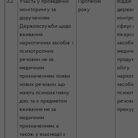
3.2
Участь у проведенні
Протягом
Відділ
моніторингу за
року
державн
дорученням
контрол
Держлікслужби щодо
сфері об
вживання
лікарськ
наркотичних засобів і
засобів,
психотропних
медично
речовин не за
продукці
медичним
обігу
призначенням, появи
наркоти
нових речовин, що
засобів,
мають психоактивну
психотр
дію, та є предметом
речовин 
вживання не за
прекурс
медичним
призначенням, а
також, у взаємодії з