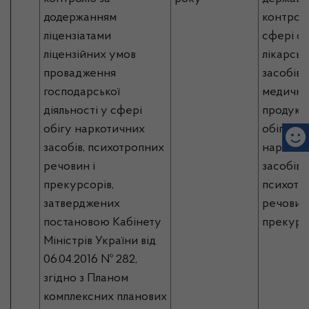
додержанням
контрол
ліцензіатами
сфері об
ліцензійних умов
лікарськ
провадження
засобів,
господарської
медично
діяльності у сфері
продукці
обігу наркотичних
обігу
засобів, психотропних
наркоти
речовин і
засобів,
прекурсорів,
психотр
затверджених
речовин 
постановою Кабінету
прекурс
Міністрів України від
06.04.2016 № 282,
згідно з Планом
комплексних планових