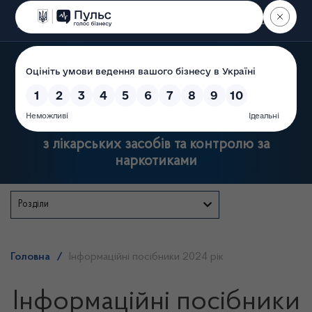
Пошук
Державна служба України
з лікарських засобів та контролю за
наркотиками
Розділи
Головна
/
Інформаційні посібники 2024 рік
Інформаційні посібники