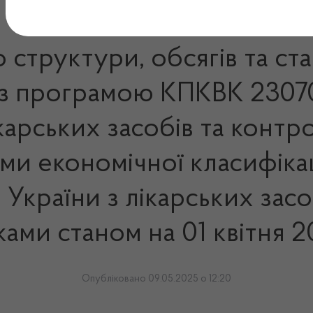
 структури, обсягів та ст
з програмою КПКВК 23070
ікарських засобів та контр
ами економічної класифіка
України з лікарських засо
ами станом на 01 квітня 
Опубліковано 09.05.2025 о 12:20