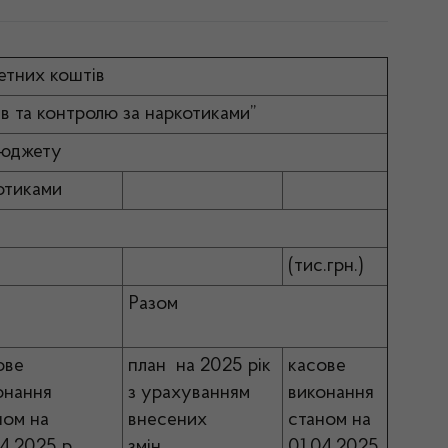
етних коштів
в та контролю за наркотиками”
 бюджету
отиками
(тис.грн.)
Разом
ове
план на 2025 рік
касове
конання
з урахуванням
виконання
ном на
внесених
станом на
4.2025 р.
змін
01.04.2025