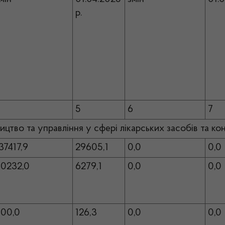
р.
4
5
6
7
ицтво та управління у сфері лікарських засобів та к
37417,9
29605,1
0,0
0,0
0232,0
6279,1
0,0
0,0
00,0
126,3
0,0
0,0