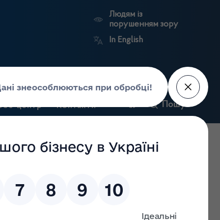
Людям із
порушенням зору
In English
и
Пошук
рес-центр
Контакти
Антикорупційний
ьких
Ринковий
Державні
портал
а
нагляд
реєстри
Держлікслужби
івництво та управління у сфері лікарських засобів та
 з лікарських засобів та контролю за наркотиками станом