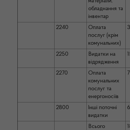
матеріали,
обладнання та
інвентар
2240
Оплата
3
послуг (крім
комунальних)
2250
Видатки на
1
відрядження
2270
Оплата
7
комунальних
послуг та
енергоносіїв
2800
Інші поточні
6
видатки
Всього
1