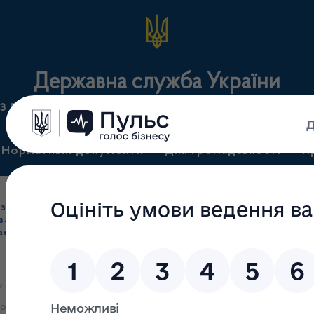
Державна служба України
з лікарських засобів та контролю за наркотикам
Нормативні документи
Для громадськості
П
Ліцензування
здрібна торгівля
Державний
виробництва лікарс
засобами, імпорт
нагляд
засобів, крові т
асобів (крім АФІ)
(контроль)
сертифікація
у використання бюджетних коштів з програмою КПКВК 2307010 «Кер
омічної класифікації видатків бюджету Державної служби України