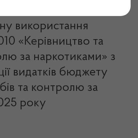
ану використання
10 «Керівництво та
олю за наркотиками» з
ції видатків бюджету
бів та контролю за
2025 року