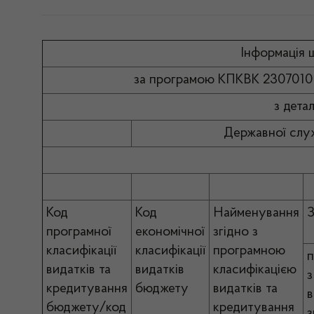
Інформація 
за програмою КПКВК 2307010 “
з детал
Державної служби Укр
Код
Код
Найменування
З
програмної
економічної
згідно з
класифікації
класифікації
програмною
п
видатків та
видатків
класифікацією
з
кредитування
бюджету
видатків та
бюджету/код
кредитування
з