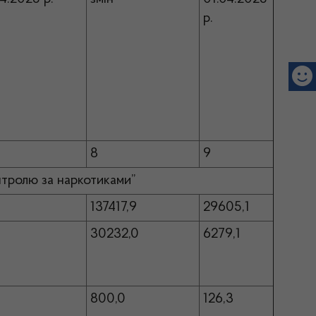
р.
8
9
онтролю за наркотиками”
137417,9
29605,1
30232,0
6279,1
800,0
126,3