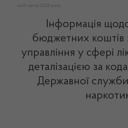
на 01 квітня 2025 року
Інформація щодо
бюджетних коштів 
управління у сфері л
деталізацією за код
Державної служби 
наркотик