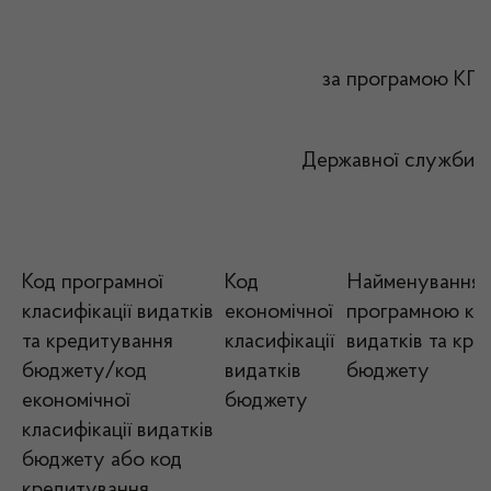
за програмою КПКВ
Державної служби з лікарс
Код програмної
Код
Найменування з
класифікації видатків
економічної
програмною кл
та кредитування
класифікації
видатків та кр
бюджету/код
видатків
бюджету
економічної
бюджету
класифікації видатків
бюджету або код
кредитування