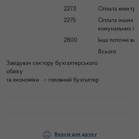
2273
Оплата електро
2275
Оплата інших ен
комунальних п
2800
Інші поточні ви
Всього
Завідувач сектору бухгалтерського
облі
та економіки – головний бухгалтер
Версія для друку