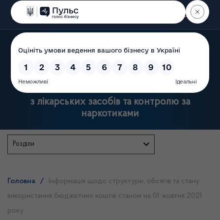
Пошук
Державна служба України
з лікарських засобів та контролю за
наркотиками
Розділи
Головна
/
Інформація щодо структури, обсягів та стану
використання бюджетних коштів станом на 01 жовтня 2021
року