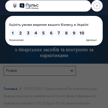
Пошук
Державна служба України
з лікарських засобів та контролю за
наркотиками
Розділи
Головна
/
05.05.2022 Повідомлення Регіональної ради
Дармштадта щодо виявлення в Єгипті фальсифікованого
препарату Intratect 5% (2.5g in 50 ml) імуноглобулін