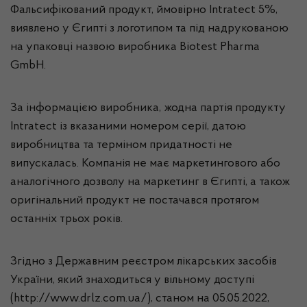
Фальсифікований продукт, ймовірно Intratect 5%,
виявлено у Єгипті з логотипом та під надрукованою
на упаковці назвою виробника Biotest Pharma
GmbH.
За інформацією виробника, жодна партія продукту
Intratect із вказаними номером серії, датою
виробництва та терміном придатності не
випускалась. Компанія не має маркетингового або
аналогічного дозволу на маркетинг в Єгипті, а також
оригінальний продукт не постачався протягом
останніх трьох років.
Згідно з Державним реєстром лікарських засобів
України, який знаходиться у вільному доступі
(http://www.drlz.com.ua/), станом на 05.05.2022,