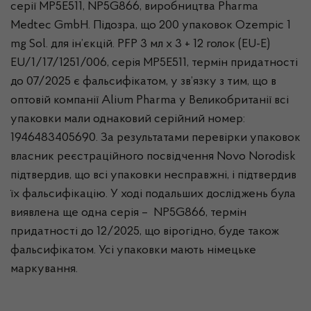
серії MP5E511, NP5G866, виробництва Pharma
Medtec GmbH. Підозра, що 200 упаковок Ozempic 1
mg Sol. для ін’єкцій. PFP 3 мл x 3 + 12 голок (EU-E)
EU/1/17/1251/006, серія MP5E511, термін придатності
до 07/2025 є фальсифікатом, у зв’язку з тим, що в
оптовій компанії Alium Pharma у Великобританії всі
упаковки мали однаковий серійний номер:
1946483405690. За результатами перевірки упаковок
власник реєстраційного посвідчення Novo Norodisk
підтвердив, що всі упаковки несправжні, і підтвердив
їх фальсифікацію. У ході подальших досліджень була
виявлена ще одна серія – NP5G866, термін
придатності до 12/2025, що вірогідно, буде також
фальсифікатом. Усі упаковки мають німецьке
маркування.