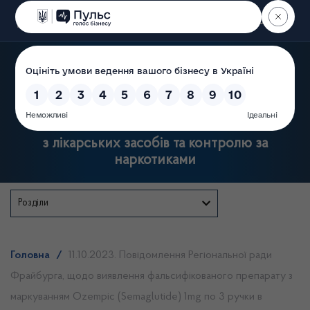
Пошук
Державна служба України
з лікарських засобів та контролю за
наркотиками
Розділи
Головна
/
11.10.2023. Повідомлення Регіональної ради
Фрайбурга, щодо виявлення фальсифікованого препарату з
маркуванням Ozempic (Semaglutide) 1mg по 3 ручки в