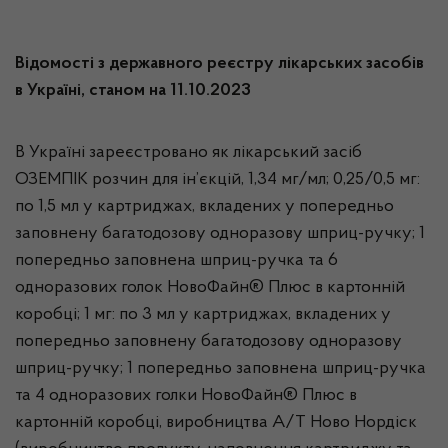
Відомості з державного реєстру лікарських засобів
в Україні, станом на 11.10.2023
В Україні зареєстровано як лікарський засіб
ОЗЕМПІК розчин для ін’єкцій, 1,34 мг/мл; 0,25/0,5 мг:
по 1,5 мл у картриджах, вкладених у попередньо
заповнену багатодозову одноразову шприц-ручку; 1
попередньо заповнена шприц-ручка та 6
одноразових голок НовоФайн® Плюс в картонній
коробці; 1 мг: по 3 мл у картриджах, вкладених у
попередньо заповнену багатодозову одноразову
шприц-ручку; 1 попередньо заповнена шприц-ручка
та 4 одноразових голки НовоФайн® Плюс в
картонній коробці, виробництва А/Т Ново Нордіск