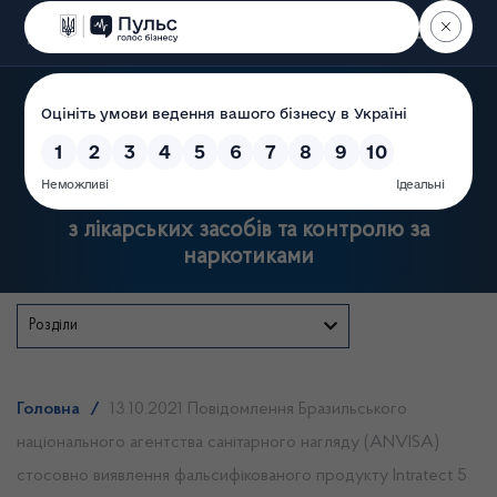
Пошук
Державна служба України
з лікарських засобів та контролю за
наркотиками
Розділи
Головна
/
13.10.2021 Повідомлення Бразильського
національного агентства санітарного нагляду (ANVISA)
стосовно виявлення фальсифікованого продукту Intratect 5