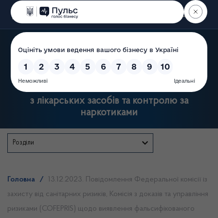
Пошук
Державна служба України
з лікарських засобів та контролю за
наркотиками
Розділи
Головна
/
13.12.2023. Повідомлення Федеральної комісії із
захисту від санітарних ризиків, Комісія з доказів та управління
ризиками (COFEPRIS) щодо виявлення фальсифікованого