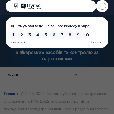
Пошук
Державна служба України
з лікарських засобів та контролю за
наркотиками
Розділи
Головна
/
15.06.2022. Перелік суб’єктів господарювання,
за заявами яких 14.06.2022 анульовано ліцензії на
провадження господарської діяльності з роздрібної торгівлі