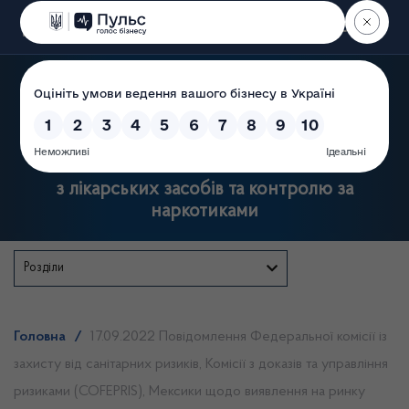
Пошук
Державна служба України
з лікарських засобів та контролю за
наркотиками
Розділи
Головна
/
17.09.2022 Повідомлення Федеральної комісії із
захисту від санітарних ризиків, Комісії з доказів та управління
ризиками (COFEPRIS), Мексики щодо виявлення на ринку