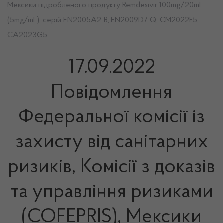
Мексики підробленого продукту Remdesivir 100mg/20mL
(5mg/mL), серій EN2005A2-B, EN2009D7-Q, CM2022F5,
CA2023G5
17.09.2022
Повідомлення
Федеральної комісії із
захисту від санітарних
ризиків, Комісії з доказів
та управління ризиками
(COFEPRIS), Мексики