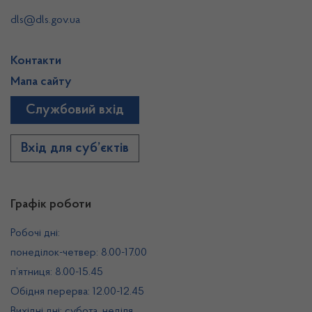
dls@dls.gov.ua
Контакти
Мапа сайту
Службовий вхід
Вхід для суб’єктів
Графік роботи
Робочі дні:
понеділок-четвер: 8.00-17.00
п’ятниця: 8.00-15.45
Обідня перерва: 12.00-12.45
Вихідні дні: субота, неділя