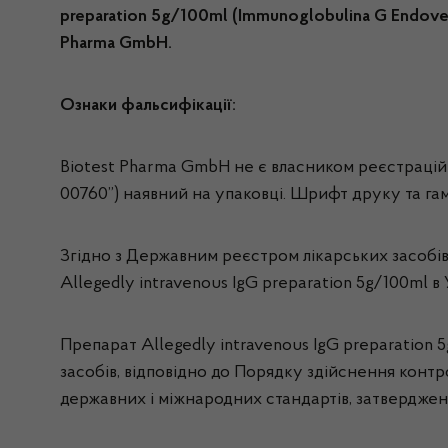
preparation 5g/100ml (Immunoglobulina G Endoven
Pharma GmbH.
Ознаки фальсифікації:
Biotest Pharma GmbH не є власником
реєстраційн
00760”) наявний на упаковці. Шрифт друку та гама
Згідно з Державним реєстром лікарських засобів 
Allegedly intravenous IgG preparation 5g/100ml 
Препарат
Allegedly intravenous IgG preparatio
засобів, відповідно до
Порядку здійснення контро
державних і міжнародних стандартів,
затверджено