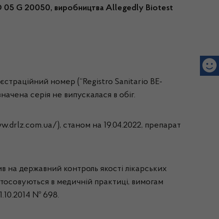
ID 05 G 20050, виробництва Allegedly Biotest
єстраційний номер (“Registro Sanitario BE-
начена серія не випускалася в обіг.
.drlz.com.ua/), станом на 19.04.2022,
препарат
в на державний контроль якості лікарських
стосовуються в медичній практиці, вимогам
.10.2014 № 698.