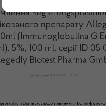
омлення Regierungspräsidi
кованого препарату Allege
00ml (Immunoglobulina G E
ml), 5%, 100 ml, серії ID 0
legedly Biotest Pharma Gm
Опубліковано 19.04.2022 о 10:53
spräsidium Darmstadt щодо виявлення у Болівії
фальсифі