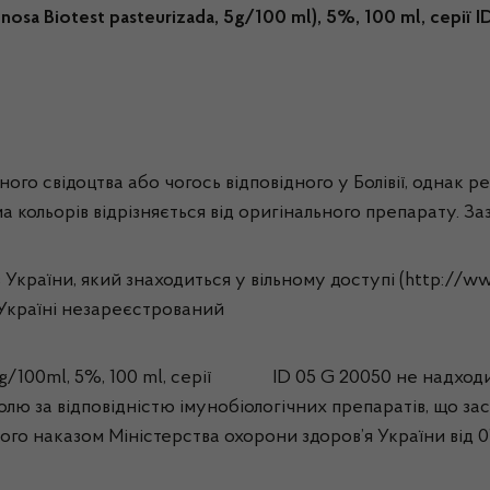
osa Biotest pasteurizada, 5g/100 ml), 5%, 100 ml, серії 
ого свідоцтва або чогось відповідного у Болівії, однак ре
 кольорів відрізняється від оригінального препарату. Заз
України, який знаходиться у вільному доступі (http://www
в Україні незареєстрований
n 5g/100ml, 5%, 100 ml, серії ID 05 G 20050 не надходи
лю за відповідністю імунобіологічних препаратів, що за
го наказом Міністерства охорони здоров’я України від 01