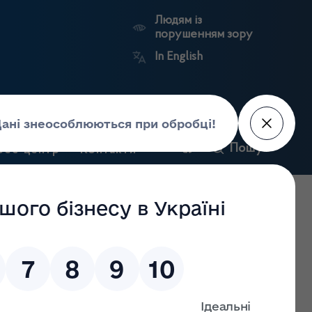
Людям із
порушенням зору
In English
и
Пошук
рес-центр
Контакти
Антикорупційний
ьких
Ринковий
Державні
портал
а
нагляд
реєстри
Держлікслужби
y intravenous IgG preparation 5g/100ml
Biotest Pharma GmbH.