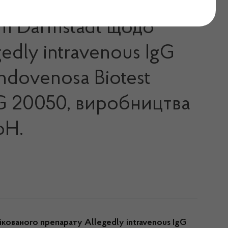
um Darmstadt щодо
dly intravenous IgG
ndovenosa Biotest
5 G 20050, виробництва
bH.
кованого препарату Allegedly intravenous IgG