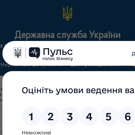
Державна служба України
з лікарських засобів та контролю за наркотикам
Нормативні документи
Для громадськості
П
Ліцензування
здрібна торгівля
Державний
виробництва лікарс
засобами, імпорт
нагляд
засобів, крові т
асобів (крім АФІ)
(контроль)
сертифікація
m Darmstadt щодо виявлення фальсифікованого препарату Allegedl
100 ml), 5%, 100 ml, серії ID 05 G 20050, виробництва Allegedly 