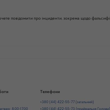
хочете повідомити про інциденти, зокрема щодо фальсифік
боти
Телефони
+380 (44) 422-55-77 (загальний)
етвер: 8.00-17.00
+380 (44) 422-55-73 (приймальня Голови