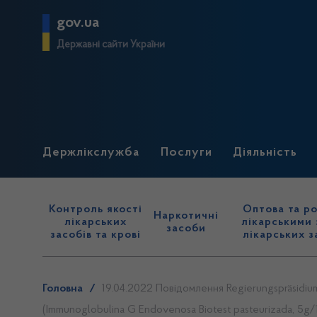
gov.ua
Державні сайти України
Держлікслужба
Послуги
Діяльність
Контроль якості
Оптова та ро
Наркотичні
лікарських
лікарськими 
засоби
засобів та крові
лікарських з
Головна
/
19.04.2022 Повідомлення Regierungspräsidiu
(Immunoglobulina G Endovenosa Biotest pasteurizada, 5g/