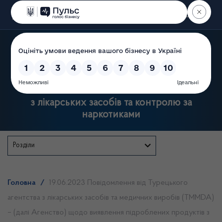
Пошук
Державна служба України
з лікарських засобів та контролю за
наркотиками
Розділи
Головна
/
19.06.2023 Повідомлення від Турецького
агентства з лікарських засобів та медичних виробів (TMMDA)
– (далі Агенство) щодо виявлення підроблених продуктів з