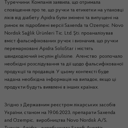
Туреччини. Компанія заявила, що отримала
сповіщення про те, що ручки та етикетки на упаковці
ліків від діабету Apidra були змінені та випущені на
ринок як підроблені версії Saxenda та Ozempic. Novo
Nordisk Sağlik Ürünleri Tic. Ltd. Şti. проаналізував
вміст фальсифікованих ручок і визначив, що ручки
перемарковані Apidra SoloStar і містять
швидкодіючий інсулін glulisine. Агенство розпочало
необхідні розслідування та дії щодо фальсифікованої
продукції та продавців. У цьому контексті буде
надана необхідна інформація на випадок, якщо ці
продукти будуть виявлені в інших країнах.
Згідно з Державним реєстром лікарських засобів
України, станом на 19.06.2023, препарати Saxenda
and Ozempic, виробництва Novo Nordisk A/S,