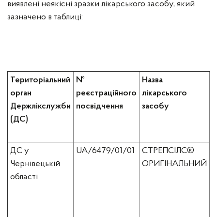
виявлені неякісні зразки лікарського засобу, який
зазначено в таблиці:
Територіальний
№
Назва
орган
реєстраційного
лікарського
л
Держлікслужби
посвідчення
засобу
з
(ДС)
ДС у
UA/6479/01/01
СТРЕПСІЛС®
л
Чернівецькій
ОРИГІНАЛЬНИЙ
п
області
л
у
п
б