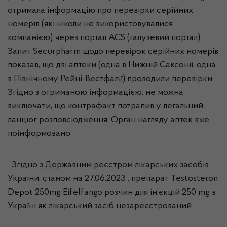
отримала інформацію про перевірки серійних
номерів (які ніколи не використовувалися
компанією) через портал ACS (галузевий портал).
Запит Securpharm щодо перевірок серійних номерів
показав, що дві аптеки (одна в Нижній Саксонії, одна
в Північному Рейні-Вестфалії) проводили перевірки.
Згідно з отриманою інформацією, не можна
виключати, що контрафакт потрапив у легальний
ланцюг розповсюдження. Орган нагляду аптек вже
поінформовано.
Згідно з Державним реєстром лікарських засобів
України, станом на 27.06.2023 , препарат Testosteron
Depot 250mg Eifelfango розчин для ін’єкцій 250 mg в
Україні як лікарський засіб незареєстрований