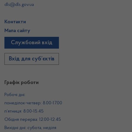
dls@dls.gov.ua
Контакти
Мапа сайту
Службовий вхід
Вхід для суб’єктів
Графік роботи
Робочі дні:
понеділок-четвер: 8.00-17.00
п’ятниця: 8.00-15.45
Обідня перерва: 12.00-12.45
Вихідні дні: субота, неділя