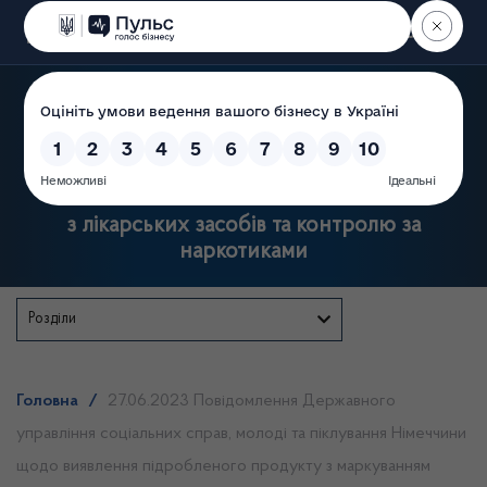
Пошук
Державна служба України
з лікарських засобів та контролю за
наркотиками
Розділи
Головна
/
27.06.2023 Повідомлення Державного
управління соціальних справ, молоді та піклування Німеччини
щодо виявлення підробленого продукту з маркуванням