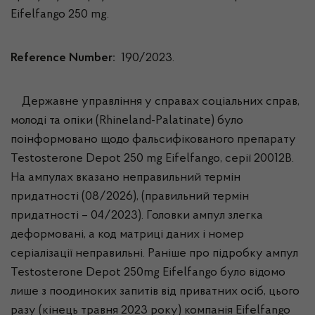
Eifelfango 250 mg.
Reference Number:
190/2023.
Державне управління у справах соціальних справ,
молоді та опіки (Rhineland-Palatinate) було
поінформовано щодо фальсифікованого препарату
Testosterone Depot 250 mg Eifelfango, серії 20012B.
На ампулах вказано неправильний термін
придатності (08/2026), (правильний термін
придатності – 04/2023). Головки ампул злегка
деформовані, а код матриці даних і номер
серіалізації неправильні. Раніше про підробку ампул
Testosterone Depot 250mg Eifelfango було відомо
лише з поодиноких запитів від приватних осіб, цього
разу (кінець травня 2023 року) компанія Eifelfango