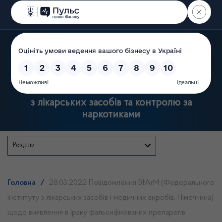
Пошук
Державна служба України
з лікарських засобів та контролю за
наркотиками
Розділи
Головна
/
28.03.2022 Повідомлення BfArM (Федерального
інституту з лікарських засобів і медичних виробів, Німеччина)
щодо виявлення в Іраку фальсифікованих препаратів