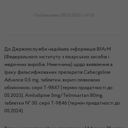
Опубліковано 28.03.2022 о 14:03
До Держлікслужби надійшла інформація BfArM
(Федерального інституту з лікарських засобів і
медичних виробів, Німеччина) щодо виявлення в
Іраку фальсифікованих препаратів Cabergoline
Advance 0,5 mg, таблетки, вкриті плівковою
оболонкою, серії Т-9847 (термін придатності до
05.2023), Amlodipine 5mg/Telmisartan 80mg,
таблетки № 30, серії Т-9846 (термін придатності до
05.2024).