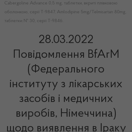
Cabergoline Advance 0,5 mg, таблетки, вкриті плівковою
оболонкою, серії Т-9847, Amlodipine 5mg/Telmisartan 80mg,
таблетки № 30, серії Т-9846.
28.03.2022
Повідомлення BfArM
(Федерального
інституту з лікарських
засобів і медичних
виробів, Німеччина)
щодо виявлення в Іраку