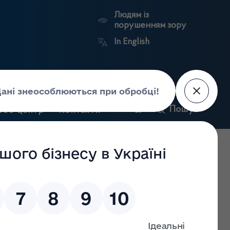
Людям із
порушенням зору
In English
и
Пошук
рес-центр
Контакти
Антикорупційний
ьких
Ринковий
Державні
портал
а
нагляд
реєстри
Держлікслужби
икання спреїв Lotrimin® і Tinactin® через наявність