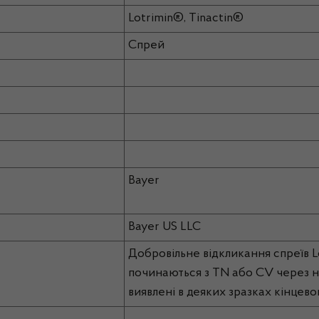
Lotrimin®, Tinactin®
Спрей
Bayer
Bayer US LLC
Добровільне відкликання спреїв Lo
починаються з TN або CV через ни
виявлені в деяких зразках кінцево