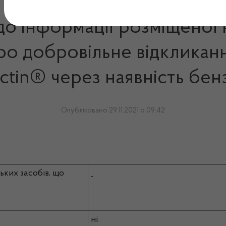
 до інформації розміщеної 
ро добровільне відкликання
actin® через наявність бен
Опубліковано 29.11.2021 о 09:42
ьких засобів, що
ні