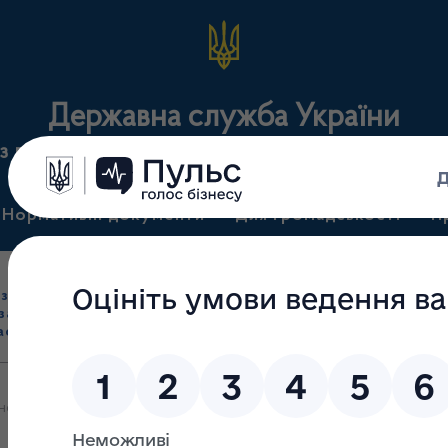
Державна служба України
з лікарських засобів та контролю за наркотикам
Нормативні документи
Для громадськості
П
Ліцензування
здрібна торгівля
Державний
виробництва лікарс
засобами, імпорт
нагляд
засобів, крові т
асобів (крім АФІ)
(контроль)
сертифікація
ної на сайті FDA, компанія Bayer повідомляє про добровільне відкл