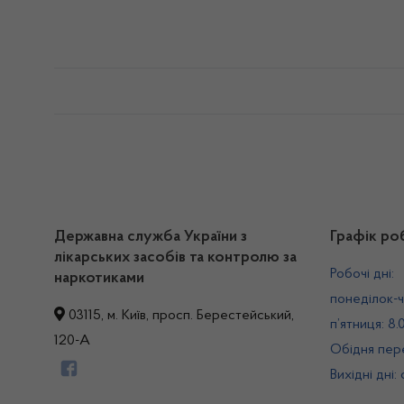
Державна служба України з
Графік ро
лікарських засобів та контролю за
Робочі дні:
наркотиками
понеділок-ч
03115, м. Київ, просп. Берестейський,
п’ятниця: 8.
120-А
Обідня пере
Вихідні дні: