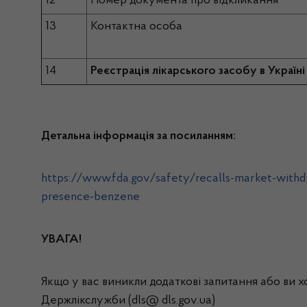
12
Номер документа про відкликання
13
Контактна особа
14
Реєстрація лікарського засобу в Україні
Детальна інформація
за посиланням:
https://www.fda.gov/safety/recalls-market-withdra
presence-benzene
УВАГА!
Якщо у вас виникли додаткові запитання або ви 
Держлікслужби (dls@ dls.gov.ua)