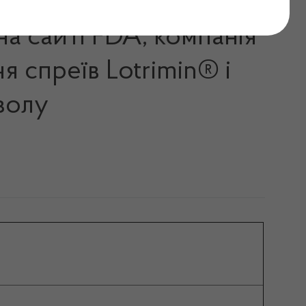
на сайті FDA, компанія
 спреїв Lotrimin® і
золу