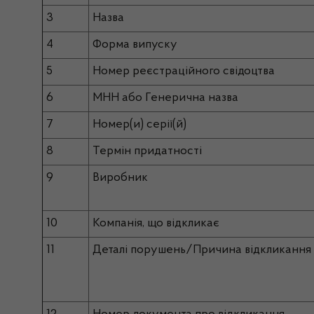
3
Назва
4
Форма випуску
5
Номер реєстраційного свідоцтва
6
МНН або Генерична назва
7
Номер(и) серії(й)
8
Термін придатності
9
Виробник
10
Компанія, що відкликає
11
Деталі порушень/Причина відкликання