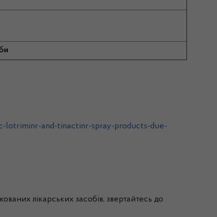
іби
-lotriminr-and-tinactinr-spray-products-due-
ованих лікарських засобів, звертайтесь до