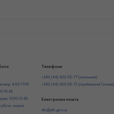
боти
Телефони
+380 (44) 422-55-77 (загальний)
етвер: 8.00-17.00
+380 (44) 422-55-73 (приймальня Голови
00-15.45
рва: 12.00-12.45
Електронна пошта
 субота, неділя
dls@dls.gov.ua