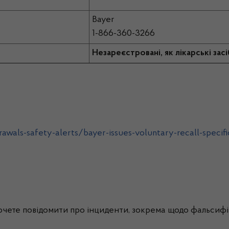
Bayer
1-866-360-3266
Незареєстровані, як лікарські зас
wals-safety-alerts/bayer-issues-voluntary-recall-specific
хочете повідомити про інциденти, зокрема щодо фальсифік