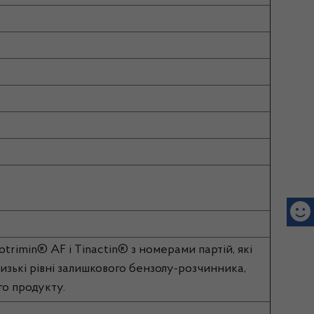
trimin® AF і Tinactin® з номерами партій, які
зькі рівні залишкового бензолу-розчинника,
го продукту.