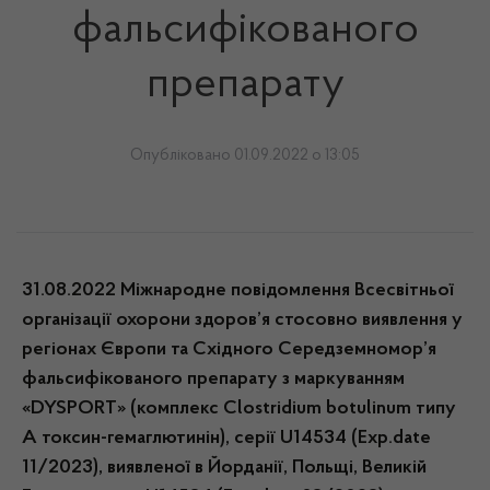
фальсифікованого
препарату
Опубліковано 01.09.2022 о 13:05
31
.08.2022
Міжнародне повідомлення Всесвітньої
організації охорони здоров’я стосовно виявлення у
регіонах Європи та Східного Середземномор’я
фальсифікованого препарату з маркуванням
«DYSPORT» (комплекс Clostridium botulinum типу
A токсин-гемаглютинін), серії U14534 (Exp.date
11/2023), виявленої в Йорданії, Польщі, Великій