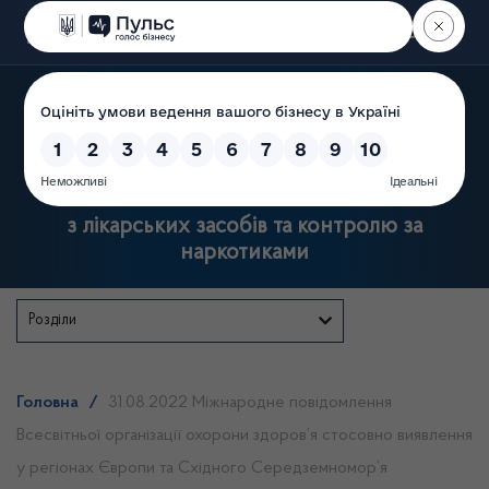
Пошук
Державна служба України
з лікарських засобів та контролю за
наркотиками
Розділи
Головна
/
31.08.2022 Міжнародне повідомлення
Всесвітньої організації охорони здоров’я стосовно виявлення
у регіонах Європи та Східного Середземномор’я