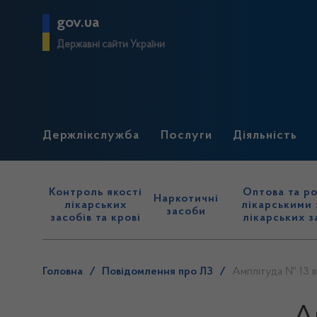
gov.ua
Державні сайти України
Держлікслужба
Послуги
Діяльність
Контроль якості
Оптова та ро
Наркотичні
лікарських
лікарськими 
засоби
засобів та крові
лікарських з
Головна
/
Повідомлення про ЛЗ
/
Амплітуда № 13 в