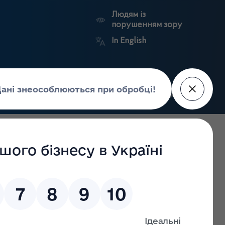
Людям із
порушенням зору
In English
Пошук
рес-центр
Контакти
Антикорупційний
ьких
Ринковий
Державні
портал
а
нагляд
реєстри
Держлікслужби