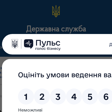
Державна служба
Нормативні документи
Для громадськості
П
Ліцензування
здрібна торгівля
Державний
виробництва лікарс
засобами, імпорт
нагляд
засобів, крові т
асобів (крім АФІ)
(контроль)
сертифікація
ід 26.03.2019