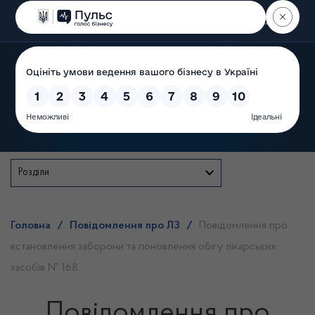
Пошук
Державна служба
Розділи
Головна
/
Повідомлення про ЛЗ
/
Повідомлення про
встановлення заборони та поновлення обігу лікарських
засобів № 168
Повідомлення про