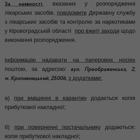
,
вказаних у розпорядженні
За наявності
лікарських засобів,
повідомити
Державну службу
з лікарських засобів та контролю за наркотиками
у Кіровоградській області
про вжиті заходи
щодо
виконання розпорядження.
Інформацію надавати на паперових носіях
поштою, за адресою:
вул. Преображенська, 2,
з додатками:
м. Кропивницький, 25006
,
а)
при вміщенні в карантин
додається копія
прибуткової накладної;
б)
при поверненні постачальнику
додаються:
копія прибуткової накладної;