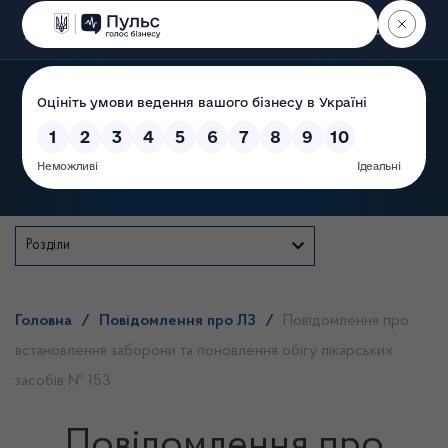
Пошук
Державна служба
Розділи
Головна
/
Повідомлення про ЛЗ
/
Повідомлення про
встановлення заборони та поновлення обігу лікарських
засобів № 153
Повідомлення про