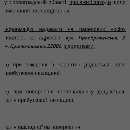
у Кіровоградській області
про вжиті заходи
щодо
виконання розпорядження.
Інформацію надавати на паперових носіях
поштою, за адресою:
вул. Преображенська, 2,
з додатками:
м. Кропивницький, 25006
,
а)
при вміщенні в карантин
додається копія
прибуткової накладної;
б)
при поверненні постачальнику
додаються:
копія прибуткової накладної;
копія накладної на повернення.