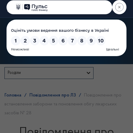
Пошук
Державна служба
Розділи
Головна
/
Повідомлення про ЛЗ
/
Повідомлення про
встановлення заборони та поновлення обігу лікарських
засобів № 28
Повідомлення про