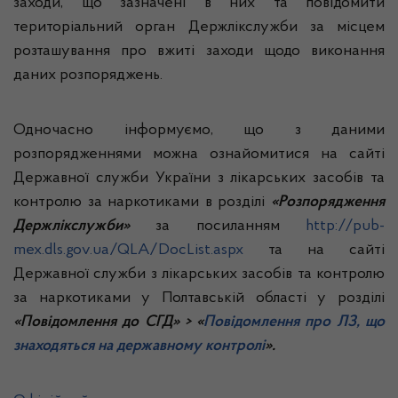
заходи, що зазначені в них та повідомити
територіальний орган Держлікслужби за місцем
розташування про вжиті заходи щодо виконання
даних розпоряджень.
Одночасно інформуємо, що з даними
розпорядженнями можна ознайомитися на сайті
Державної служби України з лікарських засобів та
контролю за наркотиками в розділі
«Розпорядження
Держлікслужби»
за посиланням
http://pub-
mex.dls.gov.ua/QLA/DocList.aspx
та на сайті
Державної служби з лікарських засобів та контролю
за наркотиками у Полтавській області у розділі
«Повідомлення до СГД» > «
Повідомлення про ЛЗ, що
знаходяться на державному контролі
».