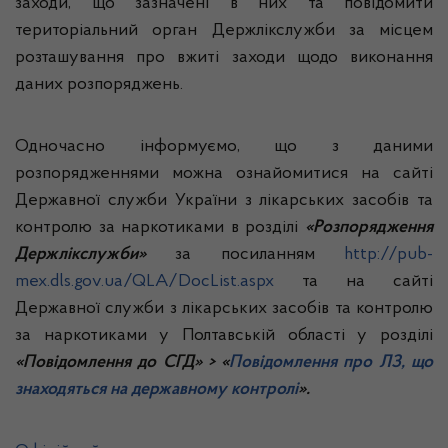
заходи, що зазначені в них та повідомити
територіальний орган Держлікслужби за місцем
розташування про вжиті заходи щодо виконання
даних розпоряджень.
Одночасно інформуємо, що з даними
розпорядженнями можна ознайомитися на сайті
Державної служби України з лікарських засобів та
контролю за наркотиками в розділі
«Розпорядження
Держлікслужби»
за посиланням
http://pub-
mex.dls.gov.ua/QLA/DocList.aspx
та на сайті
Державної служби з лікарських засобів та контролю
за наркотиками у Полтавській області у розділі
«Повідомлення до СГД» > «
Повідомлення про ЛЗ, що
знаходяться на державному контролі
».