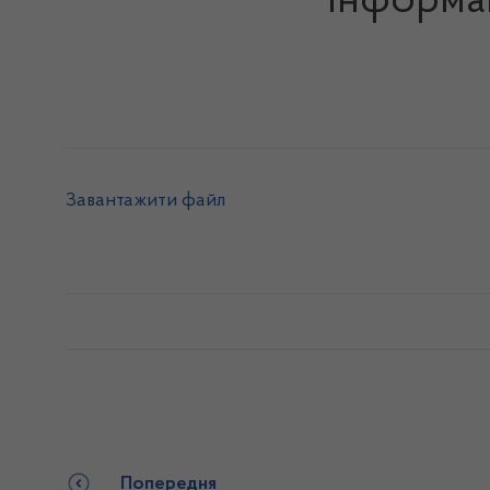
Інформац
Завантажити файл
Попередня