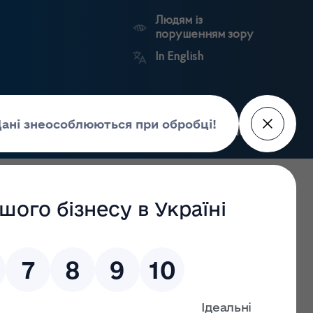
Людям із
порушенням зору
In English
Пошук
рес-центр
Контакти
Антикорупційний
ьких
Ринковий
Державні
портал
а
нагляд
реєстри
Держлікслужби