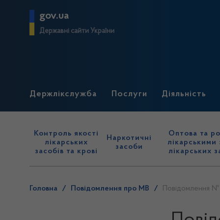
gov.ua
Державні сайти України
Держлікслужба
Послуги
Діяльність
Контроль якості
Оптова та ро
Наркотичні
лікарських
лікарськими 
засоби
засобів та крові
лікарських з
Головна
/
Повідомлення про МВ
/
Повідомлення № 