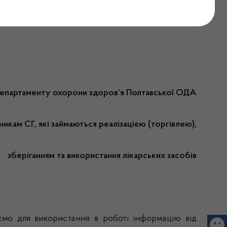
2.2020
епартаменту охорони здоров’я
Полтавської ОДА
никам СГ, які займаються
реалізацією (торгівлею),
зберіганням та використання лікарських засобів
ємо для використання в роботі інформацію від