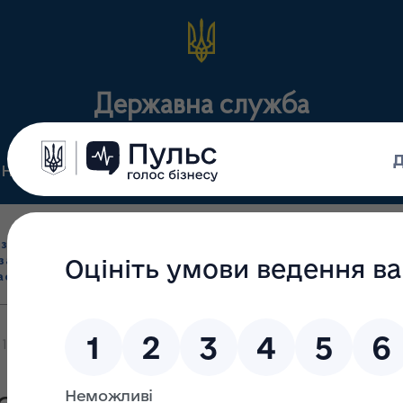
Державна служба
Нормативні документи
Для громадськості
П
Ліцензування
здрібна торгівля
Державний
виробництва лікарс
засобами, імпорт
нагляд
засобів, крові т
асобів (крім АФІ)
(контроль)
сертифікація
11/МВ від 21.02.2020