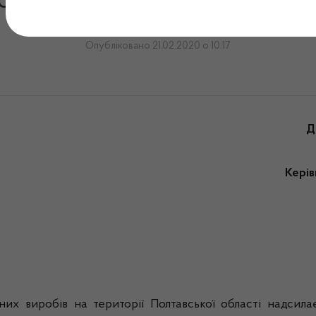
омлення № 11/МВ від 21.0
Опубліковано 21.02.2020 о 10:17
Д
Керів
их виробів на території Полтавської області надсила