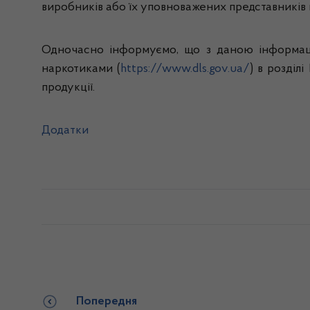
виробників або їх уповноважених представників п
Одночасно інформуємо, що з даною інформаці
наркотиками (
https://www.dls.gov.ua/
) в розділ
продукції.
Додатки
Попередня