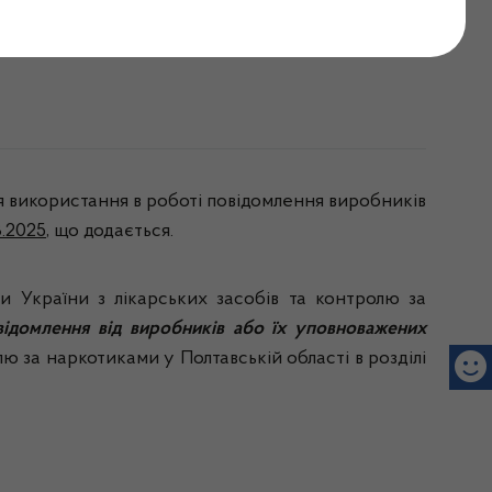
я використання в роботі повідомлення виробників
3.2025
, що додається.
України з лікарських засобів та контролю за
відомлення від виробників або їх уповноважених
лю за наркотиками у Полтавській області в розділі