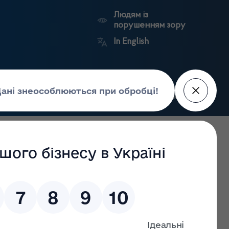
Людям із
порушенням зору
In English
Пошук
рес-центр
Контакти
Антикорупційний
ьких
Ринковий
Державні
портал
а
нагляд
реєстри
Держлікслужби