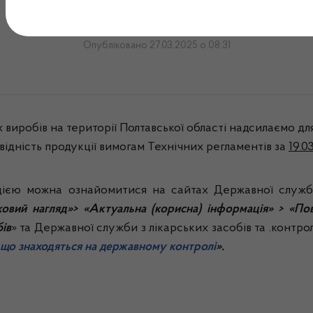
Повідомлення № 15/МВ
Опубліковано 27.03.2025 о 08:31
виробів на території Полтавської області надсилаємо дл
відність продукції вимогам Технічних регламентів за
19.0
єю можна ознайомитися на сайтах Державної служби 
ковий нагляд»> «Актуальна (корисна) інформація» > «По
ів
» та Державної служби з лікарських засобів та .контро
що знаходяться на державному контролі
».