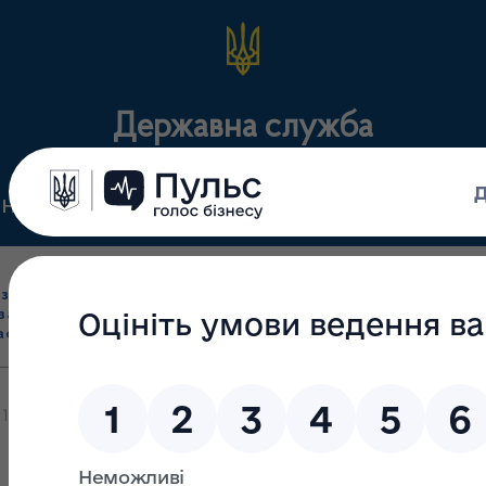
Державна служба
Нормативні документи
Для громадськості
П
Ліцензування
здрібна торгівля
Державний
виробництва лікарс
засобами, імпорт
нагляд
засобів, крові т
асобів (крім АФІ)
(контроль)
сертифікація
 15/МВ