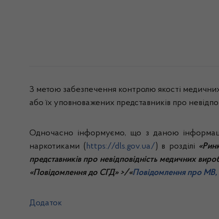
З метою забезпечення контролю якості медичних 
або їх уповноважених представників про невідпо
Одночасно інформуємо, що з даною інформаці
наркотиками (
https://dls.gov.ua/
) в розділі
«Рин
представників про невідповідність медичних вироб
«Повідомлення до СГД» >/«
Повідомлення про МВ, 
Додаток