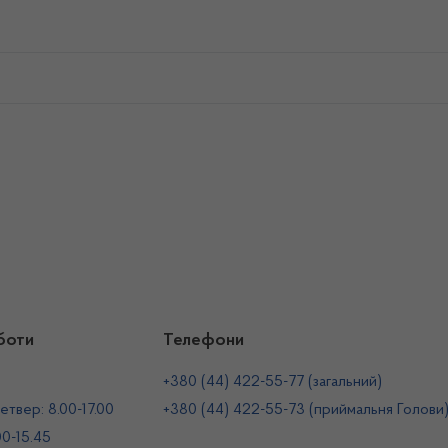
боти
Телефони
+380 (44) 422-55-77 (загальний)
етвер: 8.00-17.00
+380 (44) 422-55-73 (приймальня Голови
00-15.45