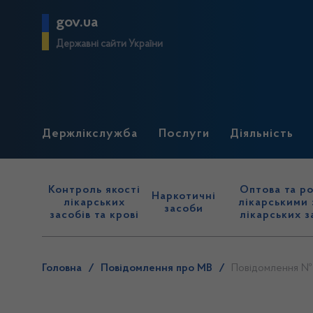
gov.ua
Державні сайти України
Держлікслужба
Послуги
Діяльність
Контроль якості
Оптова та ро
Наркотичні
лікарських
лікарськими 
засоби
засобів та крові
лікарських з
Головна
/
Повідомлення про МВ
/
Повідомлення №