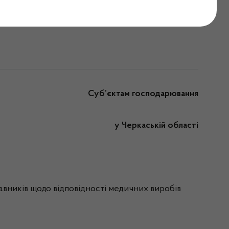
.04.2025
Суб’єктам господарювання
у Черкаській області
авників щодо відповідності медичних виробів