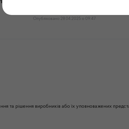
лення № 17/25-МВ від 28
Опубліковано 28.04.2025 о 09:47
ння та рішення виробників або їх уповноважених предст