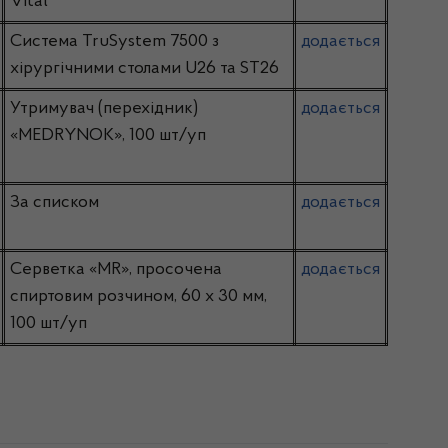
Vital™
Система TruSystem 7500 з
додається
хірургічними столами U26 та SТ26
Утримувач (перехідник)
додається
«MEDRYNOK», 100 шт/уп
За списком
додається
Серветка «MR», просочена
додається
спиртовим розчином, 60 х 30 мм,
100 шт/уп