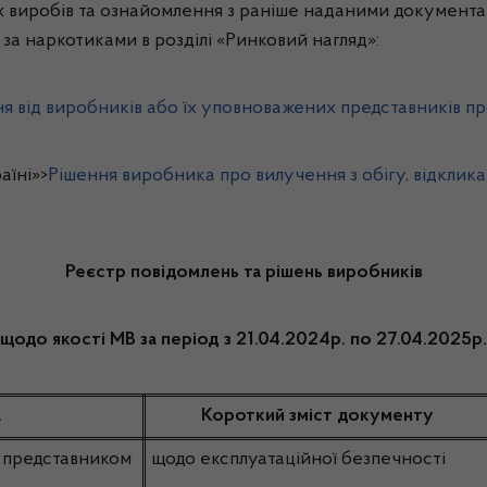
 виробів та ознайомлення з раніше наданими документа
 за наркотиками в розділі «Ринковий нагляд»:
я від виробників або їх уповноважених представників пр
аїні»>
Рішення виробника про вилучення з обігу, відклика
Реєстр повідомлень та рішень виробників
щодо якості МВ за період з 21.04.2024р. по 27.04.2025р.
а
Короткий зміст документу
м представником
щодо експлуатаційної безпечності