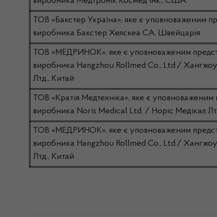
виробника Mедтронік Космед Інк., США
ТОВ «Бакстер Україна», яке є уповноваженим п
виробника Бакстер Хелскеа СА, Швейцарія
ТОВ «МЕДРИНОК», яке є уповноваженим предс
виробника Hangzhou Rollmed Co., Ltd./ Хангжоу 
Лтд., Китай
ТОВ «Кратія Медтехніка», яке є уповноваженим
виробника Noris Medical Ltd. / Норіс Медікал Лтд.
ТОВ «МЕДРИНОК», яке є уповноваженим предс
виробника Hangzhou Rollmed Co., Ltd./ Хангжоу 
Лтд., Китай