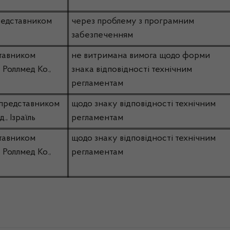
редставником
через проблему з програмним
забезпеченням
тавником
не витримана вимога щодо форми
Роллмед Ко.,
знака відповідності технічним
регламентам
 представником
щодо знаку відповідності технічним
, Ізраїль
регламентам
тавником
щодо знаку відповідності технічним
Роллмед Ко.,
регламентам