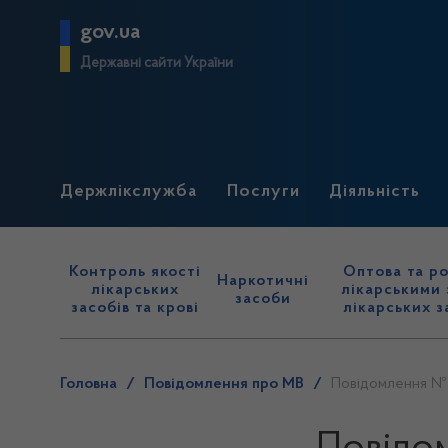
gov.ua
Державні сайти України
Держлікслужба
Послуги
Діяльність
Контроль якості
Оптова та ро
Наркотичні
лікарських
лікарськими 
засоби
засобів та крові
лікарських з
Головна
/
Повідомлення про МВ
/
Повідомлення № 