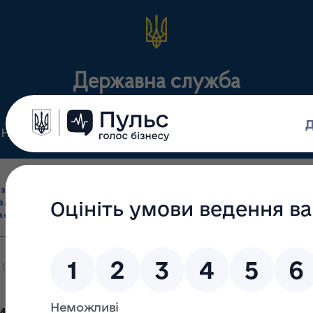
Державна служба
Нормативні документи
Для громадськості
П
Ліцензування
здрібна торгівля
Державний
виробництва лікарс
засобами, імпорт
нагляд
засобів, крові т
асобів (крім АФІ)
(контроль)
сертифікація
17/25-МВ від 28.04.2025