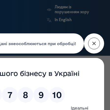
Людям із
порушенням зору
In English
Пошук
рес-центр
Контакти
Антикорупційний
ьких
Ринковий
Державні
портал
а
нагляд
реєстри
Держлікслужби