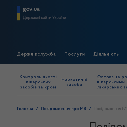
gov.ua
Державні сайти України
Держлікслужба
Послуги
Діяльність
Контроль якості
Оптова та ро
Наркотичні
лікарських
лікарськими 
засоби
засобів та крові
лікарських з
Головна
/
Повідомлення про МВ
/
Повідомлення № 