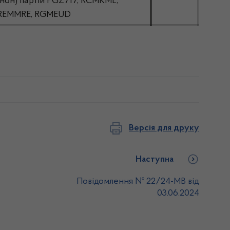
анон) партій PGZ717, RCMKML,
REMMRE, RGMEUD
Версія для друку
Наступна
Повідомлення № 22/24-МВ від
03.06.2024