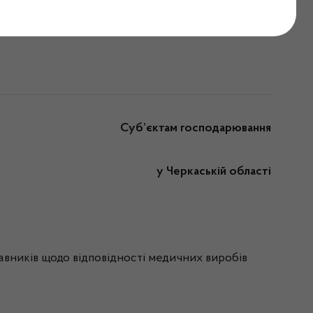
.05.2024
Суб’єктам господарювання
у Черкаській області
авників щодо відповідності медичних виробів