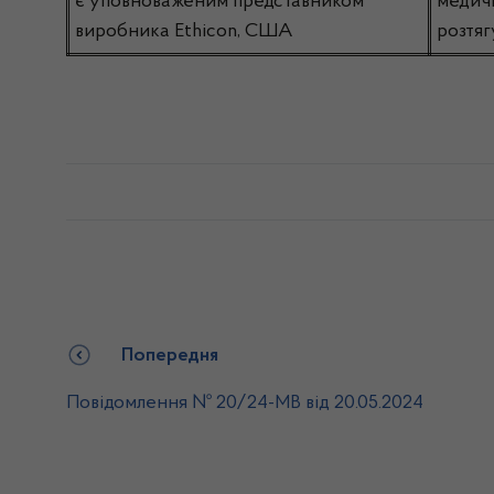
є уповноваженим представником
медичн
виробника Ethicon, США
розтяг
Попередня
Повідомлення № 20/24-МВ від 20.05.2024