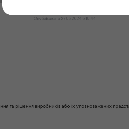
лення № 21/24-МВ від 27
Опубліковано 27.05.2024 о 10:44
ння та рішення виробників або їх уповноважених предст