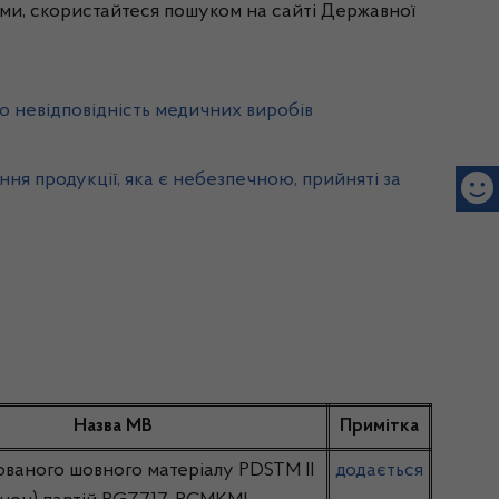
ми, скористайтеся пошуком на сайті Державної
о невідповідність медичних виробів
ння продукції, яка є небезпечною, прийняті за
р
Назва МВ
Примітка
ваного шовного матеріалу PDSTM II
додається