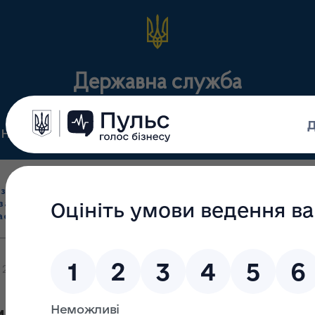
Державна служба
Нормативні документи
Для громадськості
П
Ліцензування
здрібна торгівля
Державний
виробництва лікарс
засобами, імпорт
нагляд
засобів, крові т
асобів (крім АФІ)
(контроль)
сертифікація
21/24-МВ від 27.05.2024