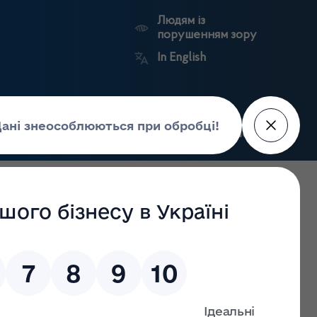
Людям із
порушенням зору
In English
Пошук
рес-центр
Контакти
Антикорупційний
ьких
Ринковий
Державні
портал
а
нагляд
реєстри
Держлікслужби