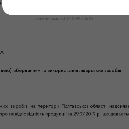
домлення № 23МВ від 31.07
Опубліковано 31.07.2019 о 16:29
ДА
влею), зберіганням та використання лікарських засобів
их виробів на території Полтавської області надсила
ро невідповідність продукції за
29.07.2019
р., що додаєть