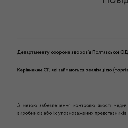
Пові
Департаменту охорони здоров’я
Полтавської О
Керівникам СГ, які займаються
реалізацією (торгі
З метою забезпечення контролю якості медичн
виробників або їх уповноважених представників п