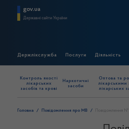
gov.ua
Державні сайти України
Держлікслужба
Послуги
Діяльність
Контроль якості
Оптова та ро
Наркотичні
лікарських
лікарськими 
засоби
засобів та крові
лікарських з
Головна
/
Повідомлення про МВ
/
Повідомлення № 