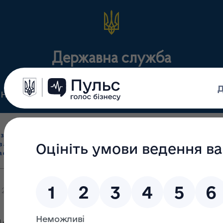
Державна служба
Нормативні документи
Для громадськості
П
Ліцензування
здрібна торгівля
Державний
виробництва лікарс
засобами, імпорт
нагляд
засобів, крові т
асобів (крім АФІ)
(контроль)
сертифікація
23МВ від 31.07.2019