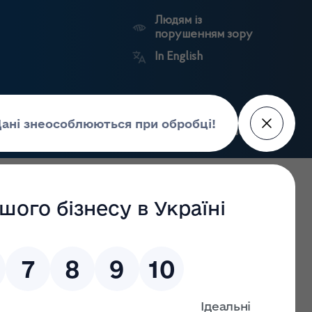
Людям із
порушенням зору
In English
Пошук
рес-центр
Контакти
Антикорупційний
ьких
Ринковий
Державні
портал
а
нагляд
реєстри
Держлікслужби