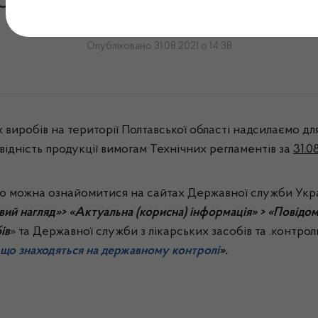
омлення № 47/МВ від 31.0
Опубліковано 31.08.2021 о 14:38
виробів на території Полтавської області надсилаємо дл
відність продукції вимогам Технічних регламентів за
31.0
можна ознайомитися на сайтах Державної служби Україн
вий нагляд»> «Актуальна (корисна) інформація» > «Повідо
ів
» та Державної служби з лікарських засобів та .контрол
що знаходяться на державному контролі
».