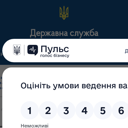
Державна служба
Нормативні документи
Для громадськості
П
Ліцензування
здрібна торгівля
Державний
виробництва лікарс
засобами, імпорт
нагляд
засобів, крові т
асобів (крім АФІ)
(контроль)
сертифікація
47/МВ від 31.08.2021