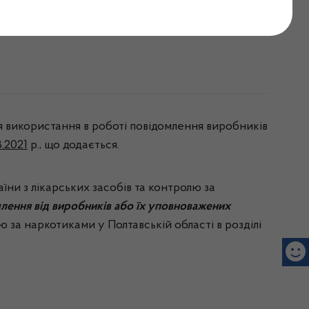
8.2021
я використання в роботі повідомлення виробників
8.2021
р., що додається.
и з лікарських засобів та контролю за
млення від виробників або їх уповноважених
ю за наркотиками у Полтавській області в розділі