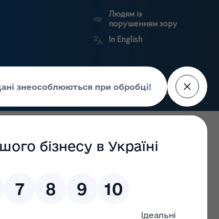
Людям із
порушенням зору
In English
Пошук
рес-центр
Контакти
Антикорупційний
ьких
Ринковий
Державні
портал
а
нагляд
реєстри
Держлікслужби