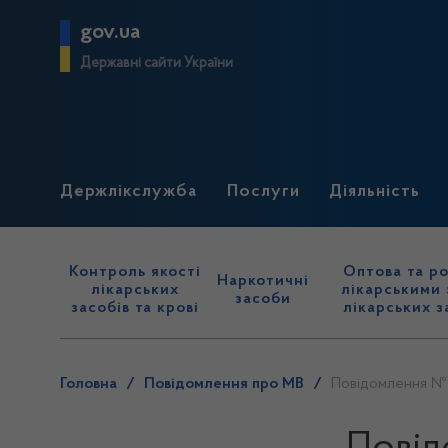
gov.ua
Державні сайти України
Держлікслужба
Послуги
Діяльність
Контроль якості
Оптова та ро
Наркотичні
лікарських
лікарськими 
засоби
засобів та крові
лікарських з
Головна
/
Повідомлення про МВ
/
Повідомлення № 