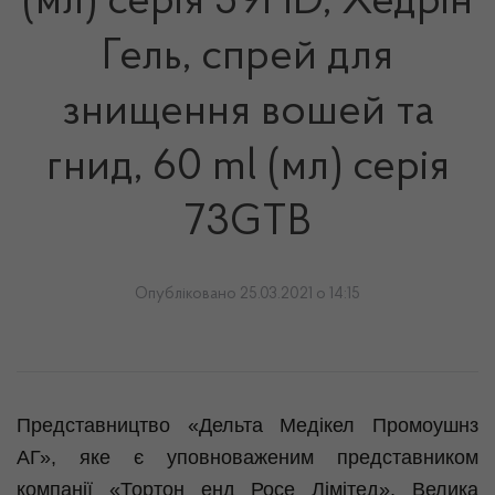
(мл) серія 59HD, Хедрін
Гель, спрей для
знищення вошей та
гнид, 60 ml (мл) серія
73GTВ
Опубліковано 25.03.2021 о 14:15
Представництво «Дельта Медікел Промоушнз
АГ», яке є уповноваженим представником
компанії «Тортон енд Росе Лімітед», Велика