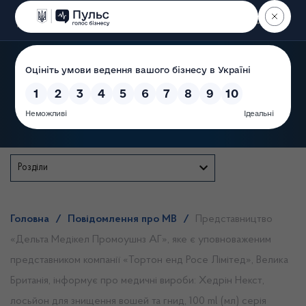
Пошук
Державна служба
Розділи
Головна
/
Повідомлення про МВ
/
Представництво
«Дельта Медікел Промоушнз АГ», яке є уповноваженим
представником компанії «Тортон енд Росе Лімітед», Велика
Британія, інформує про медичні вироби: Хедрін Некст,
лосьйон для знищення вошей та гнид, 100 ml (мл) серія