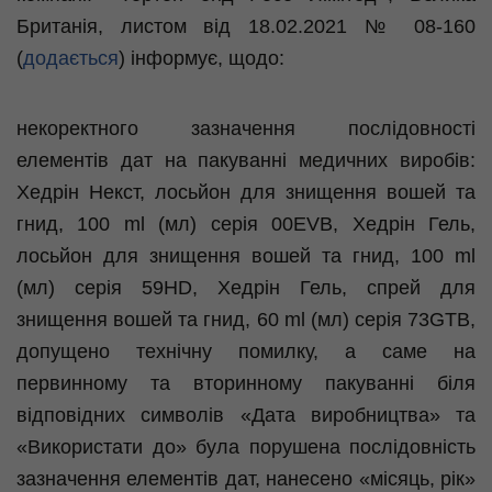
Британія, листом від 18.02.2021 № 08-160
(
додається
) інформує, щодо:
некоректного зазначення послідовності
елементів дат на пакуванні медичних виробів:
Хедрін Некст, лосьйон для знищення вошей та
гнид, 100 ml (мл) серія 00EVB, Хедрін Гель,
лосьйон для знищення вошей та гнид, 100 ml
(мл) серія 59HD, Хедрін Гель, спрей для
знищення вошей та гнид, 60 ml (мл) серія 73GTВ,
допущено технічну помилку, а саме на
первинному та вторинному пакуванні біля
відповідних символів «Дата виробництва» та
«Використати до» була порушена послідовність
зазначення елементів дат, нанесено «місяць, рік»