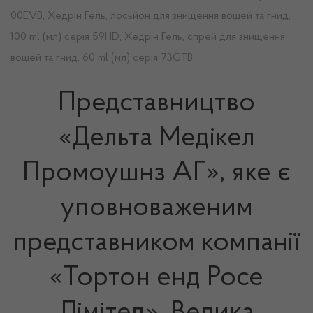
00EVB, Хедрін Гель, лосьйон для знищення вошей та гнид,
100 ml (мл) серія 59HD, Хедрін Гель, спрей для знищення
вошей та гнид, 60 ml (мл) серія 73GTВ
Представництво
«Дельта Медікел
Промоушнз АГ», яке є
уповноваженим
представником компанії
«Тортон енд Росе