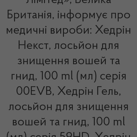
Лімітед», Велика
Британія, інформує про
медичні вироби: Хедрін
Некст, лосьйон для
знищення вошей та
гнид, 100 ml (мл) серія
00EVB, Хедрін Гель,
лосьйон для знищення
вошей та гнид, 100 ml