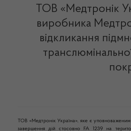
ТОВ «Медтронік Ук
виробника Медтрон
відкликання підм
транслюмінальної
покр
ТОВ «Медтронік Україна», яке є уповноваженим 
завершення дій стосовно FA 1239 на територ