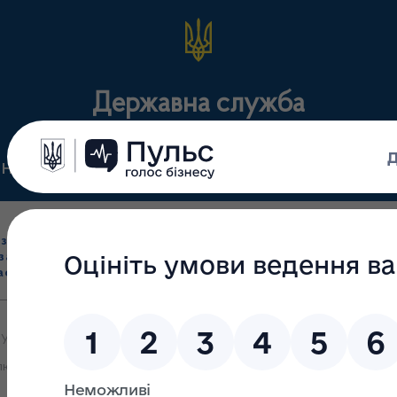
Державна служба
Нормативні документи
Для громадськості
П
Ліцензування
здрібна торгівля
Державний
виробництва лікарс
засобами, імпорт
нагляд
засобів, крові т
асобів (крім АФІ)
(контроль)
сертифікація
Україна», яке є уповноваженим представником виробника Медтрон
мінальної ангіопластики (ЧТА) IN.PACT® Admiral® із покриттям, 