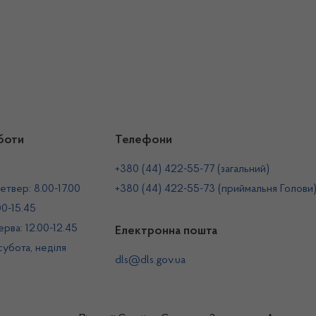
боти
Телефони
+380 (44) 422-55-77 (загальний)
етвер: 8.00-17.00
+380 (44) 422-55-73 (приймальня Голови
00-15.45
рва: 12.00-12.45
Електронна пошта
 субота, неділя
dls@dls.gov.ua