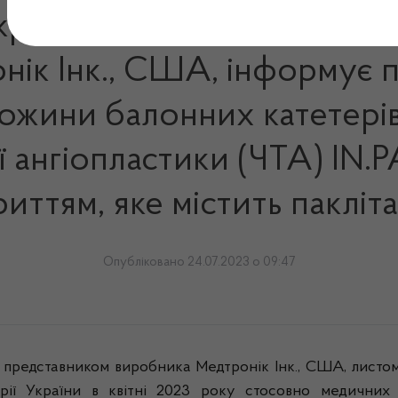
раїна», яке є уповноваж
ік Інк., США, інформує 
ножини балонних катетерів
 ангіопластики (ЧТА) IN.
иттям, яке містить пакліт
Опубліковано 24.07.2023 о 09:47
представником виробника Медтронік Інк., США, листом 
ії України в квітні 2023 року стосовно медичних 