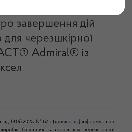
еним представником
про завершення дій
 для черезшкірної
PACT® Admiral® із
аксел
від 18.06.2023 № б/н (
додається
) інформує про
виробів балонних катетерів для черезшкірної