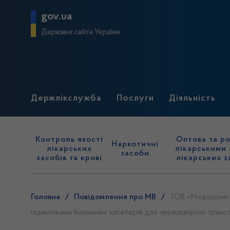
gov.ua
Державні сайти України
Держлікслужба
Послуги
Діяльність
Контроль якості
Оптова та ро
Наркотичні
лікарських
лікарськими 
засоби
засобів та крові
лікарських з
Головна
/
Повідомлення про МВ
/
ТОВ «Медтронік 
підмножини балонних катетерів для черезшкірної транслю