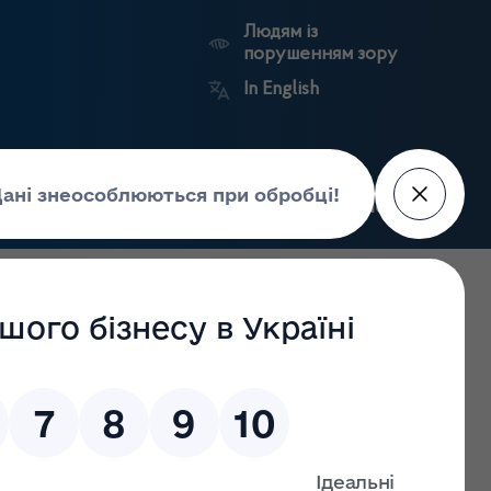
Людям із
порушенням зору
In English
Пошук
рес-центр
Контакти
Антикорупційний
ьких
Ринковий
Державні
портал
а
нагляд
реєстри
Держлікслужби
ік Інк., США, інформує про завершення дій відкликання
яке містить паклітаксел