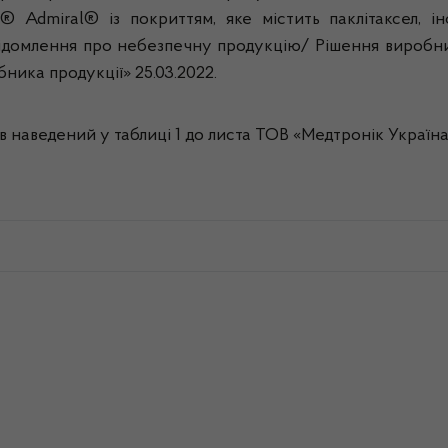
® Admiral® із покриттям, яке містить паклітаксел, 
ідомлення про небезпечну продукцію/ Рішення виробника
ника продукції» 25.03.2022.
наведений у таблиці 1 до листа ТОВ «Медтронік Україна»