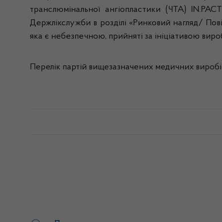
транслюмінальної ангіопластики (ЧТА) IN.PACT
Держлікслужби в розділі «Ринковий нагляд/ Пов
яка є небезпечною, прийняті за ініціативою вироб
Перелік партій вищезазначених медичних виробів 