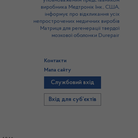
уповноваженим представником
виробника Медтронік Інк., США,
інформує про відкликання усіх
непрострочених медичних виробів
Матриця для регенерації твердої
мозкової оболонки Durepair
Контакти
Мапа сайту
Службовий вхід
)
Вхід для суб’єктів