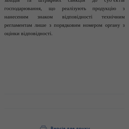
заходів
та
штрафних
санкцій
до
суб
’
єктів
господарювання
,
що
реалізують
продукцію
з
нанесеним
знаком
відповідності
техн
ічним
регламентам
лише
з
порядковим
номером
органу
з
оцінки
відповідності
.
Версія для друку