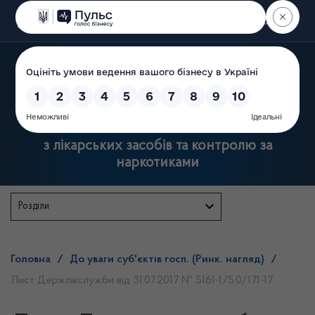
Пошук
Державна служба України
з лікарських засобів та контролю за
наркотиками
Розділи
Головна
/
До уваги суб'єктів госп. (Ринк. нагляд)
/
Лист Держлікслужби від 31.07.2017 № 5161-1/5.0/171-17