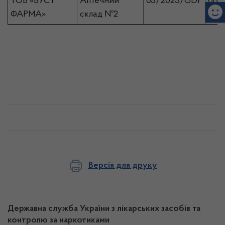
ТОВ «БУСТ
Аптечний
03/2023/GDP
06.0
ФАРМА»
склад №2
Версія для друку
Державна служба України з лікарських засобів та
контролю за наркотиками