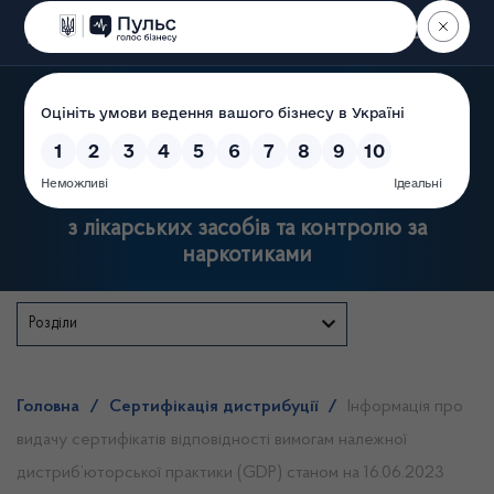
Пошук
Державна служба України
з лікарських засобів та контролю за
наркотиками
Розділи
Головна
/
Сертифікація дистрибуції
/
Інформація про
видачу сертифікатів відповідності вимогам належної
дистриб’юторської практики (GDP) станом на 16.06.2023