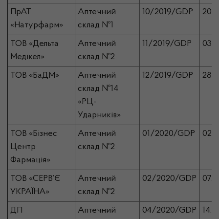
ПрАТ
Аптечний
10/2019/GDP
20.0
«Натурфарм»
склад №1
ТОВ «Дельта
Аптечний
11/2019/GDP
03.1
Медікел»
склад №2
ТОВ «БаДМ»
Аптечний
12/2019/GDP
28.1
склад №14
«РЦ-
Ударників»
ТОВ «Бізнес
Аптечний
01/2020/GDP
02.0
Центр
склад №2
Фармація»
ТОВ «СЕРВ’Є
Аптечний
02/2020/GDP
07.0
УКРАЇНА»
склад №2
ДП
Аптечний
04/2020/GDP
14.1