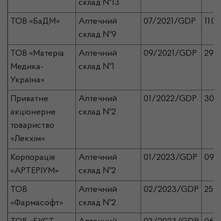
склад №13
ТОВ «БаДМ»
Аптечний
07/2021/GDP
11.0
склад №9
ТОВ «Матеріа
Аптечний
09/2021/GDP
29.0
Медика-
склад №1
Україна»
Приватне
Аптечний
01/2022/GDP
30.0
акціонерне
склад №2
товариство
«Лекхім»
Корпорація
Аптечний
01/2023/GDP
09.0
«АРТЕРІУМ»
склад №2
ТОВ
Аптечний
02/2023/GDP
25.0
«Фармасофт»
склад №2