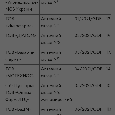
«Укрмедпостач»
склад №1
МОЗ України
ТОВ
Аптечний
01/2021/GDP
12.0
«Имкофарма»
склад №1
ТОВ «ДІАТОМ»
Аптечний
02/2021/GDP
19.0
склад №2
ТОВ «Валартін
Аптечний
03/2021/GDP
17.0
Фарма»
склад №1
ТОВ
Аптечний
04/2021/GDP
14.0
«БІОТЕХНОС»
склад №1
СУЕП у формі
Аптечний
05/2021/GDP
10.0
ТОВ «Оптіма-
склад №6
Фарм, ЛТД»
Житомирський
ТОВ «БаДМ»
Аптечний
06/2021/GDP
11.0