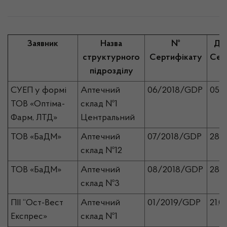
Заявник
Назва
№
Дат
структурного
Сертифікату
Сер
підрозділу
СУЕП у формі
Аптечний
06/2018/GDP
05.1
ТОВ «Оптіма-
склад №1
Фарм, ЛТД»
Центральний
ТОВ «БаДМ»
Аптечний
07/2018/GDP
28.1
склад №12
ТОВ «БаДМ»
Аптечний
08/2018/GDP
28.1
склад №3
ПІІ “Ост-Вест
Аптечний
01/2019/GDP
21.0
Експрес»
склад №1