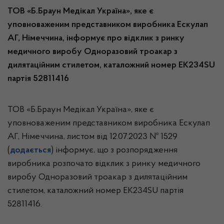
ТОВ «Б.Браун Медікал Україна», яке є
уповноваженим представником виробника Ескулап
АГ,
Німеччина
, інформує про відклик з ринку
медичного виробу Одноразовий троакар з
дилятаційним стилетом, каталожний номер ЕК234
SU
партія 52811416
ТОВ «Б.Браун Медікал Україна», яке є
уповноваженим представником виробника Ескулап
АГ, Німеччина, листом від 12.07.2023 № 1529
(
додається
) інформує, що з розпорядження
виробника розпочато відклик з ринку медичного
виробу Одноразовий троакар з дилятаційним
стилетом, каталожний номер ЕК234SU партія
52811416.