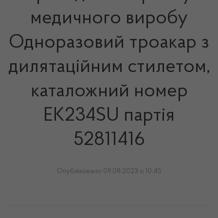
медичного виробу
Одноразовий троакар з
дилятаційним стилетом,
каталожний номер
ЕК234SU партія
52811416
Опубліковано 09.08.2023 о 10:45