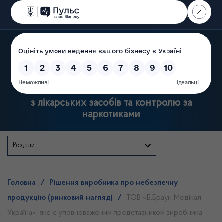
Пошук
Державна служба України
з лікарських засобів та контролю за
наркотиками
Розділи
Головна
/
Рішення виробника про небезпечну
продукцію (ринковий нагляд)
/
ТОВ «Б.Браун Медікал
Україна», яке є уповноваженим представником виробника