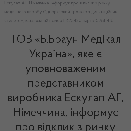
Ескулап АГ, Німеччина, інформує про відклик з ринку
медичного виробу Одноразовий троакар з дилятаційним
стилетом, каталожний номер ЕК234SU партія 52811416
ТОВ «Б.Браун Медікал
Україна», яке є
уповноваженим
представником
виробника Ескулап АГ,
Німеччина, інформує
про відклик з ринку