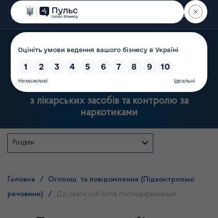
Пошук
Державна служба України
з лікарських засобів та контролю за
наркотиками
Розділи
Головна
/
Оголош. та повідомлення (Підконтрольні
речовини)
/
До уваги суб’єктів господарювання!