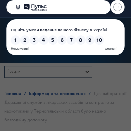
Пошук
Державна служба
Розділи
Головна
/
Інформація та оголошення
/
Для лабораторії
Державної служби з лікарських засобів та контролю за
наркотиками у Тернопільській області було надано
благодійну допомогу