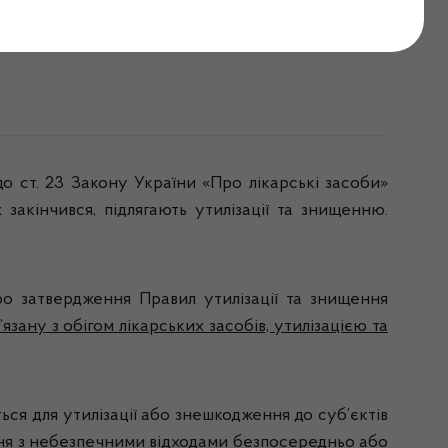
о ст. 23 Закону України «Про лікарські засоби»
 закінчився, підлягають утилізації та знищенню.
о затвердження Правил утилізації та знищення
’язану з обігом лікарських засобів, утилізацією та
ся для утилізації або знешкодження до суб’єктів
ення з небезпечними відходами безпосередньо або