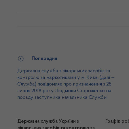
Попередня
Державна служба з лікарських засобів та
контролю за наркотиками у м. Києві (далі —
Служба) повідомляє про призначення з 25
липня 2018 року Людмили Стороженко на
посаду заступника начальника Служби
Державна служба України з
Графік ро
лікарських засобів та контролю за