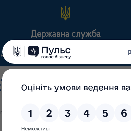
Державна служба
Нормативні документи
Для громадськості
П
Ліцензування
здрібна торгівля
Державний
виробництва лікарс
засобами, імпорт
нагляд
засобів, крові т
асобів (крім АФІ)
(контроль)
сертифікація
олошення