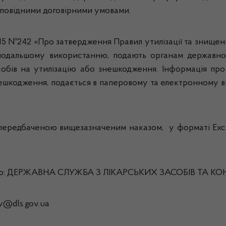
дповідними договірними умовами.
015 №242 «Про затвердження Правил утилізації та знищенн
ь подальшому використанню, подають органам державно
обів на утилізацію або знешкодження. Інформація про 
нешкодження, подається в паперовому та електронному в
ередбаченою вищезазначеним наказом, у форматі Excel
есою: ДЕРЖАВНА СЛУЖБА З ЛІКАРСЬКИХ ЗАСОБІВ ТА 
yiv@dls.gov.ua