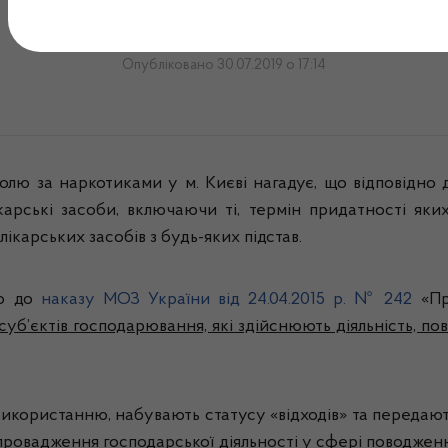
УВАГА! Оголошення
Опубліковано 30.07.2019 о 17:14
олю за наркотиками у м. Києві нагадує, що відповідно д
карські засоби, включаючи ті, термін придатності яких
карських засобів з будь-яких підстав.
но до
наказу МОЗ України від 24.04.2015 р. № 242
«Пр
 суб’єктів господарювання, які здійснюють діяльність, пов
використанню, набувають статусу «відходів» та передають
на провадження господарської діяльності у сфері поводж