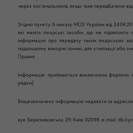
через постачальників, якщо таке передбачено ві
Згідно пункту 6 наказу МОЗ України від 24.04.2
які мають лікарські засоби, що не підлягают
інформацію про передачу таких лікарських зас
подальшому використанню, для утилізації або з
Правил.
Інформація приймається виключноза формою, п
рядки).
Вищезазначену інформацію надавати за адр
вул. Березняківська, 29, Київ, 02098, е-mail: dls.k