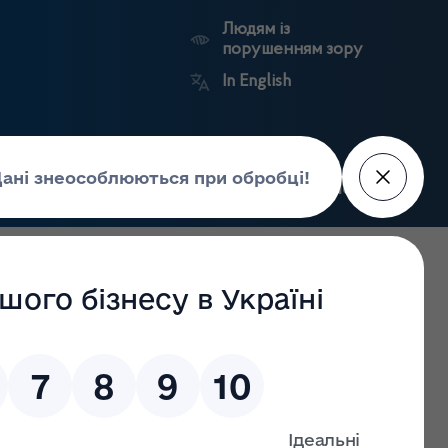
Людям із
порушенням зору
In English
Пошук
рес-центр
Контакти
Антикорупційний
ьких
Ринковий
Державні
портал
а
нагляд
реєстри
Держлікслужби