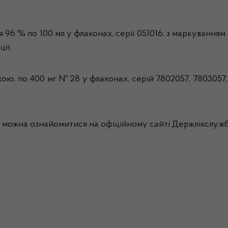
96 % по 100 мл у флаконах, серії 051016, з маркуванням
ії:
нкою, по 400 мг № 28 у флаконах, серій 7802057, 7803
 можна ознайомитися на офіційному сайті Держлікслуж