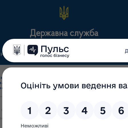
Державна служба
Нормативні документи
Для громадськості
П
Ліцензування
здрібна торгівля
Державний
виробництва лікарс
засобами, імпорт
нагляд
засобів, крові т
асобів (крім АФІ)
(контроль)
сертифікація
лужбою України з лікарських засобів та контролю за наркотиками
строваних в Україні, неякісних та фальсифікованих лікарських за