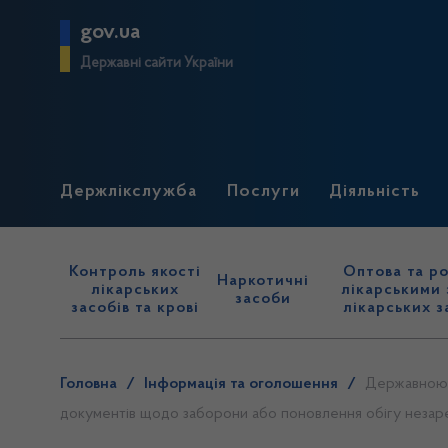
gov.ua
Державні сайти України
Держлікслужба
Послуги
Діяльність
Контроль якості
Оптова та ро
Наркотичні
лікарських
лікарськими 
засоби
засобів та крові
лікарських з
Головна
/
Інформація та оголошення
/
Державною с
документів щодо заборони або поновлення обігу незареє