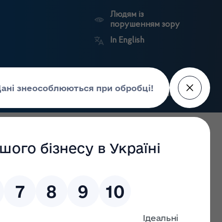
Людям із
порушенням зору
In English
Пошук
рес-центр
Контакти
Антикорупційний
ьких
Ринковий
Державні
портал
а
нагляд
реєстри
Держлікслужби
 у ІІ кварталі 2019 року видано 68 розпорядчих
собів