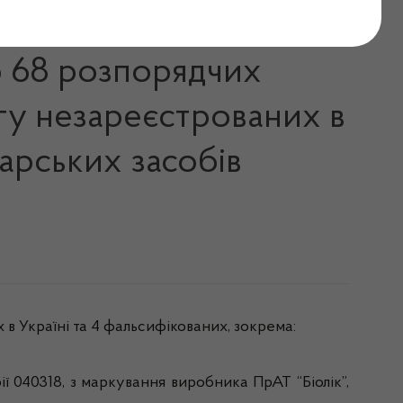
обів та контролю за
но 68 розпорядчих
гу незареєстрованих в
карських засобів
в Україні та 4 фальсифікованих, зокрема:
 040318, з маркування виробника ПрАТ “Біолік”,