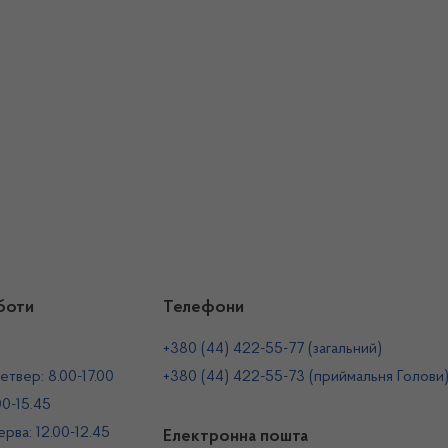
боти
Телефони
+380 (44) 422-55-77 (загальний)
етвер: 8.00-17.00
+380 (44) 422-55-73 (приймальня Голови
00-15.45
рва: 12.00-12.45
Електронна пошта