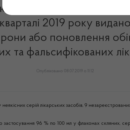
України з лікарських зас
 кварталі 2019 року вида
рони або поновлення обі
них та фальсифікованих лі
Опубліковано 08.07.2019 о 11:12
неякісних серій лікарських засобів, 9 незареєстрованих 
стосування 96 % по 100 мл у флаконах скляних, серії