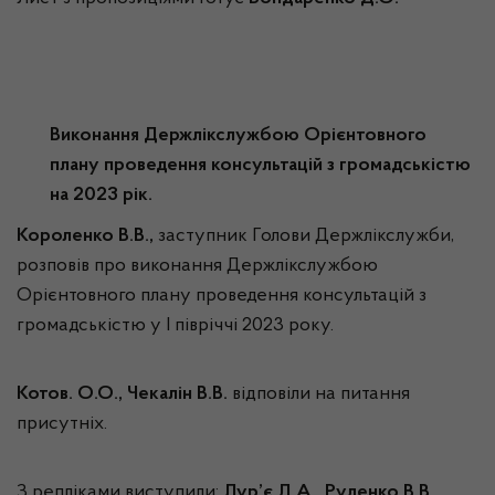
Виконання Держлікслужбою Орієнтовного
плану проведення консультацій з громадськістю
на 2023 рік.
Короленко В.В.,
заступник Голови Держлікслужби,
розповів про виконання Держлікслужбою
Орієнтовного плану проведення консультацій з
громадськістю у І півріччі 2023 року.
Котов. О.О., Чекалін В.В.
відповіли на питання
присутніх.
З репліками виступили:
Лур’є Д.А., Руденко В.В.,