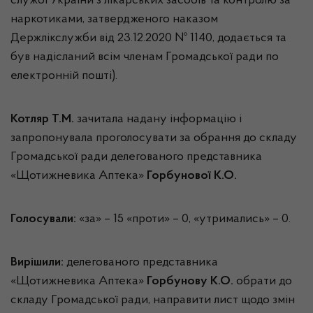
службі України з лікарських засобів та контролю за
наркотиками, затвердженого наказом
Держлікслужби від 23.12.2020 № 1140, додається та
був надісланий всім членам Громадської ради по
електронній пошті).
Котляр Т.М.
зачитала надану інформацію і
запропонувала проголосувати за обрання до складу
Громадської ради делегованого представника
«Щотижневика Аптека»
Горбунової К.О.
Голосували:
«за» – 15 «проти» – 0, «утримались» – 0.
Вирішили:
делегованого представника
«Щотижневика Аптека»
Горбунову К.О.
обрати до
складу Громадської ради, направити лист щодо змін