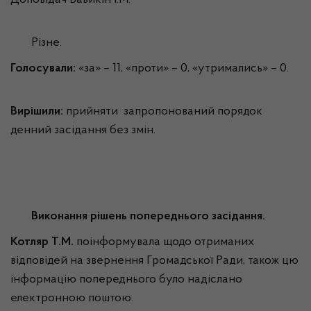
Доповідач Бавикін І.М.
Різне.
Голосували:
«за» – 11, «проти» – 0, «утримались» – 0.
Вирішили:
прийняти запропонований порядок
денний засідання без змін.
Виконання рішень попереднього засідання.
Котляр Т.М.
поінформувала щодо отриманих
відповідей на звернення Громадської Ради, також цю
інформацію попереднього було надіслано
електронною поштою.