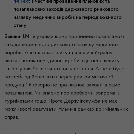
п#Text
в частині проведення планових та
позапланових заходів державного ринкового
нагляду медичних виробів на період воєнного
стану.
Бавикін І.М.:
в умовах війни припинено позапланові
заходи державного ринкового нагляду медичних
виробів. Але склалась ситуація, коли в Україну
ввозять вживані медичні вироби, і це несе велику
загрозу для безпеки життя населення. А ще ж буде
потреба здійснювати і перевірки косметичної
продукції. Я говорю не про планові заходи, а саме
позапланові. Ми знаємо про проблеми, зокрема, з
турнікетами тощо. Проте Держлікслужба не має
можливості реагувати, тільки в рамках кримінальних
справ.