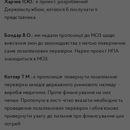
Харчик П.Ю.:
є проект, розроблений
Держлікслужбою, хотілося б послухати її
представника.
Бондар В
.
О.:
ми надали пропозиції до МОЗ щодо
внесення змін до законодавства з метою повернення
саме позапланових перевірок. Наразі проект НПА
знаходиться в МОЗ.
Котляр Т.М.:
є пропозиція повернути позапланові
перевірки заходів державного ринкового нагляду
виробів медичних. Проте фінансування на них
немає. Пропоную в листі чітко вказати необхідність
проведення позапланових перевірок і обов’язково
привернути увагу до питання про фінансування цих
потреб