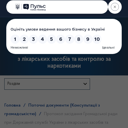
Пошук
Державна служба України
з лікарських засобів та контролю за
наркотиками
Розділи
Головна
/
Поточні документи (Консультації з
громадськістю)
/
Протокол засідання Громадської ради
при Державній службі України з лікарських засобів та