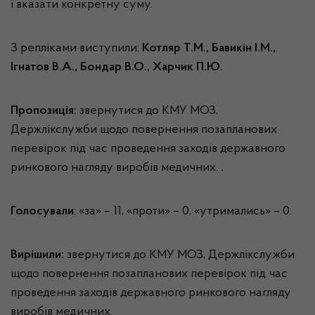
і вказати конкретну суму.
З репліками виступили:
Котляр Т.М.,
Бавикін І.М.,
Ігнатов В.А., Бондар В.О., Харчик П.Ю.
Пропозиція:
звернутися до КМУ МОЗ,
Держлікслужби щодо повернення позапланових
перевірок під час проведення заходів державного
ринкового нагляду виробів медичних.
.
Голосували
: «за» – 11, «проти» – 0, «утримались» – 0.
Вирішили:
звернутися до КМУ МОЗ, Держлікслужби
щодо повернення позапланових перевірок під час
проведення заходів державного ринкового нагляду
виробів медичних.