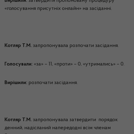
Вирішили:
затвердити пропоновану процедуру
«голосування присутніх онлайн» на засіданні.
Котляр Т.М.
запропонувала розпочати засідання.
Голосували:
«за» – 11, «проти» – 0, «утримались» – 0.
Вирішили:
розпочати засідання.
Котляр Т.М.
запропонувала затвердити порядок
денний, надісланий напередодні всім членам