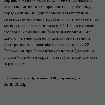
Вирішили:
надати на розгляд членам Громадської
ради для вивчення та опрацювання в робочому
порядку питання щодо проведення атестації в
умовах воєнного часу, проблеми, які виникають при
застосуванні положень наказу №1415, та пропозиції
стосовно їх вирішення. Схвалення пропозицій з
даного питання провести шляхом опитування в
електронному вигляді відповідно до пункту 22
Положення про Громадську раду при Державній
службі України з лікарських засобів та контролю за
наркотиками.
Питання готує
Просяник Л.Ф., термін – до
06.10.2023р.