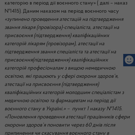
категорію в період дії воєнного стану» ( далі – наказ
№1415). Даним наказом на період воєнного часу
«зупинено проведення атестацій на підтвердження
звання лікаря (провізора)-спеціаліста, атестації на
присвоєння (підтвердження) кваліфікаційних
категорій лікарям (провізорам), атестації на
підтвердження звання спеціаліста та атестації на
присвоєння(підтвердження) кваліфікаційних
категорій професіоналам з вищою немедичною
освітою, які працюють у сфері охорони здоров’я,
атестації на присвоєння (підтвердження)
кваліфікаційних категорій молодшим спеціалістам з
медичною освітою та фармацевтам на період дії
воєнного стану в Україні.» – пункт 1 наказу №1415.
«Поновлення проведення атестації працівників сфери
охорони здоров’я поновити через 60 днів після
припинення чи скасування воєнного стану в