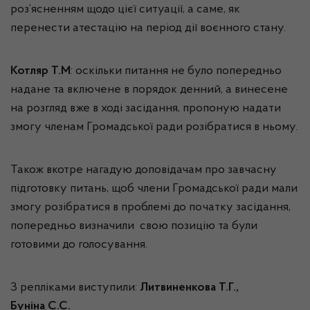
роз’ясненням щодо цієї ситуації, а саме, як
перенести атестацію на період дії воєнного стану.
Котляр Т.М
: оскільки питання не було попередньо
надане та включене в порядок денний, а винесене
на розгляд вже в ході засідання, пропоную надати
змогу членам Громадської ради розібратися в ньому.
Також вкотре нагадую доповідачам про завчасну
підготовку питань, щоб члени Громадської ради мали
змогу розібратися в проблемі до початку засідання,
попередньо визначили свою позицію та були
готовими до голосування.
З репліками виступили:
Литвиненкова Т.Г.,
Буніна С.С.