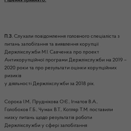
Рішення прийнято.
П.3.
Слухали повідомлення головного спеціаліста з
питань запобігання та виявлення корупції
Держлікслужби М.І. Савченка про проект
Антикорупційної програми Держлікслужби на 2019 –
2020 роки та про результати оцінки корупційних
ризиків
у діяльності Держлікслужби за 2018 рік.
Сорока І.М., Пруднікова О.Є., Ігнатов В.А.,
Голобоков Г.Б., Чумак В.Т., Котляр Т.М. поставили
низку питань щодо результатів роботи
Держлікслужби у сфері запобігання