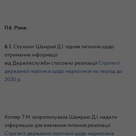
П.6. Різне.
6.1.
Слухали: Шамрай Д.І. підняв питання щодо
отримання інформації
від Держлікслужби стосовно реалізації
Стратегії
державної політики щодо наркотиків на період до
2020 р.
Котляр Т.М. запропонувала Шамраю Д.І. надати
інформацію для вивчення питання реалізації
Стратегії державної політики щодо наркотиків