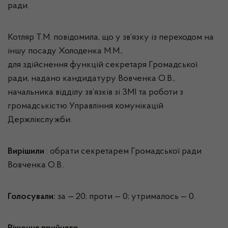
ради.
Котляр Т.М. повідомила, що у зв’язку із переходом на
іншу посаду Холоденка М.М.,
для здійснення функцій секретаря Громадської
ради, надано кандидатуру Вовченка О.В.,
начальника відділу зв’язків зі ЗМІ та роботи з
громадськістю Управління комунікацій
Держлікслужби.
Вирішили
: обрати секретарем Громадської ради
Вовченка О.В..
Голосували:
за — 20; проти — 0; утрималось — 0.