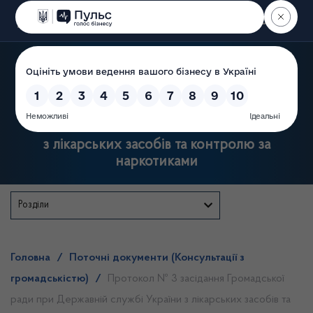
Пошук
Державна служба України
з лікарських засобів та контролю за
наркотиками
Розділи
Головна
/
Поточні документи (Консультації з
громадськістю)
/
Протокол № 3 засідання Громадської
ради при Державній службі України з лікарських засобів та