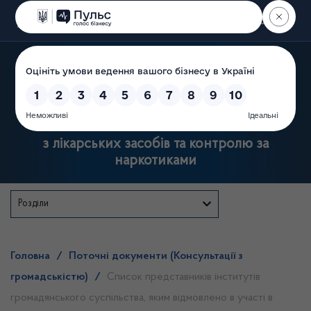
Пошук
Державна служба України
з лікарських засобів та контролю за
наркотиками
Розділи
Головна
/
Поточні документи (Консультації з
громадськістю)
/
Список представників інститутів
громадянського суспільства, яким відмовлено в участі в