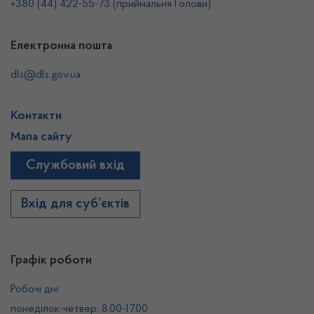
+380 (44) 422-55-73 (приймальня Голови)
Електронна пошта
dls@dls.gov.ua
Контакти
Мапа сайту
Службовий вхід
Вхід для суб’єктів
Графік роботи
Робочі дні:
понеділок-четвер: 8.00-17.00