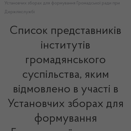
Установчих зборах для формування Громадської ради при
Держлікслужбі
Список представників
інститутів
громадянського
суспільства, яким
відмовлено в участі в
Установчих зборах для
формування