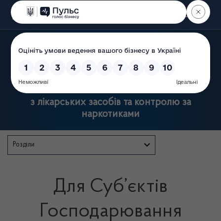
Пошук
Державна служба України
з лікарських засобів та контролю за
наркотиками
Розділи
Для Суб’єктів
Господарювання