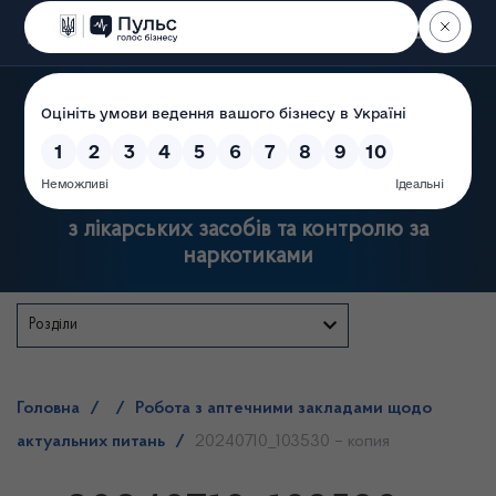
Пошук
Державна служба України
з лікарських засобів та контролю за
наркотиками
Розділи
Головна
/
/
Робота з аптечними закладами щодо
актуальних питань
/
20240710_103530 – копия