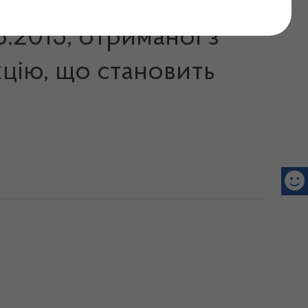
8.2015, отриманої з
цію, що становить