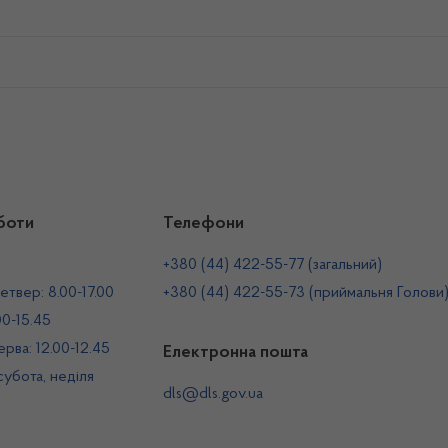
боти
Телефони
+380 (44) 422-55-77 (загальний)
етвер: 8.00-17.00
+380 (44) 422-55-73 (приймальня Голови
00-15.45
рва: 12.00-12.45
Електронна пошта
 субота, неділя
dls@dls.gov.ua