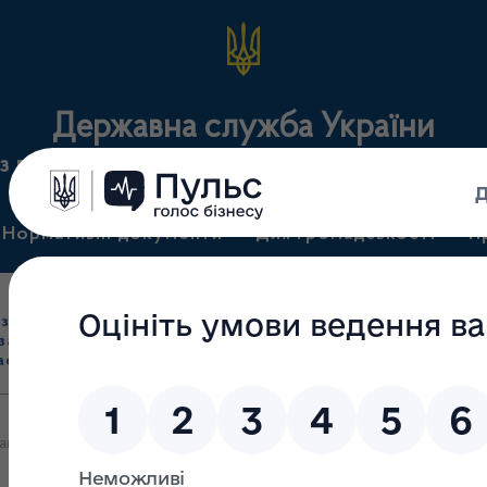
Державна служба України
з лікарських засобів та контролю за наркотикам
Нормативні документи
Для громадськості
П
Ліцензування
здрібна торгівля
Державний
виробництва лікарс
засобами, імпорт
нагляд
засобів, крові т
асобів (крім АФІ)
(контроль)
сертифікація
ації за період 01.08.2015 – 31.08.2015, отриманої з іноземних си