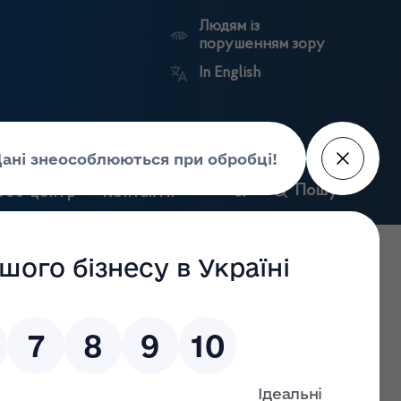
Людям із
порушенням зору
In English
и
Пошук
рес-центр
Контакти
Антикорупційний
ьких
Ринковий
Державні
портал
а
нагляд
реєстри
Держлікслужби
стем повідомлення про продукцію, що становить