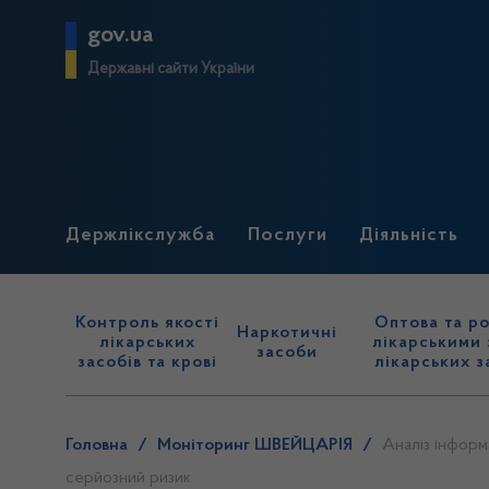
gov.ua
Державні сайти України
Держлікслужба
Послуги
Діяльність
Контроль якості
Оптова та ро
Наркотичні
лікарських
лікарськими 
засоби
засобів та крові
лікарських з
Головна
/
Моніторинг ШВЕЙЦАРІЯ
/
Аналіз інформ
серйозний ризик