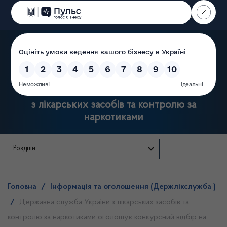
Пошук
Державна служба України
з лікарських засобів та контролю за
наркотиками
Розділи
Головна
/
Інформація та оголошення (Держлікслужба )
/
Державна служба України з лікарських засобів та
контролю за наркотиками оголошує конкурсний відбір на