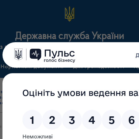
Державна служба України
з лікарських засобів та контролю за наркотикам
Нормативні документи
Для громадськості
П
Ліцензування
здрібна торгівля
Державний
виробництва лікарс
засобами, імпорт
нагляд
засобів, крові т
асобів (крім АФІ)
(контроль)
сертифікація
ні виробники лікарських засобів станом на 05.09.2012