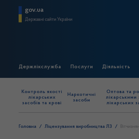
gov.ua
Державні сайти України
Держлікслужба
Послуги
Діяльність
Контроль якості
Оптова та ро
Наркотичні
лікарських
лікарськими 
засоби
засобів та крові
лікарських з
Головна
/
Ліцензування виробництва ЛЗ
/
Вітчизня