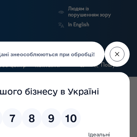
Людям із
порушенням зору
In English
и
Пошук
рес-центр
Контакти
Антикорупційний
ьких
Ринковий
Державні
портал
а
нагляд
реєстри
Держлікслужби